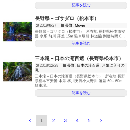
記事を読む
長野県－ゴサダロ（松本市）
2019/8/27
長野
,
Movie
長野県－ゴサダロ（松本市） 所在地 長野県松本市安
曇 水系 前川 落差 15m 駐車場所 林道脇 到達時間 0...
記事を読む
三本滝－日本の滝百選（長野県松本市）
2018/12/29
長野
,
日本の滝百選
,
お気に入りの
滝
三本滝－日本の滝百選（長野県松本市） 所在地 長野
県松本市安曇 水系 梓川支流小大野川 落差 50～60m
駐車場...
記事を読む
1
2
3
4
5