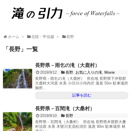
ホーム
北陸・甲信越
長野
「
長野
」
一覧
長野県－雨乞の滝（大鹿村）
2019/9/12
長野
,
お気に入りの滝
,
Movie
長野県－雨乞の滝（大鹿村） 所在地 長野県下伊那郡
大鹿村大河原 水系 小渋川小河内沢 落差 55m 駐車場所
御所...
記事を読む
長野県－百間滝（大桑村）
2019/9/10
長野
長野県－百間滝（大桑村） 所在地 長野県木曽郡大桑
村須原 水系 木曽川支流松渕沢 落差 90m 駐車場所 林