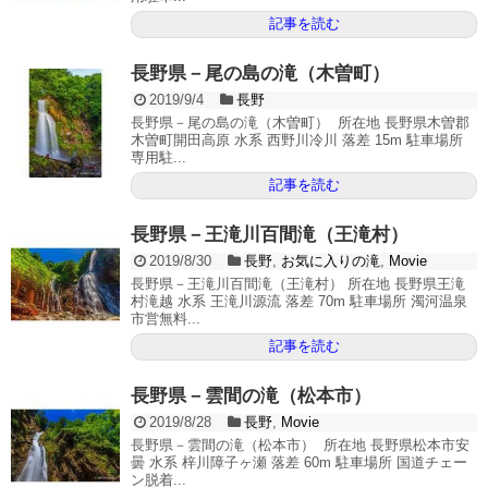
記事を読む
長野県－尾の島の滝（木曽町）
2019/9/4
長野
長野県－尾の島の滝（木曽町） 所在地 長野県木曽郡
木曽町開田高原 水系 西野川冷川 落差 15m 駐車場所
専用駐...
記事を読む
長野県－王滝川百間滝（王滝村）
2019/8/30
長野
,
お気に入りの滝
,
Movie
長野県－王滝川百間滝（王滝村） 所在地 長野県王滝
村滝越 水系 王滝川源流 落差 70m 駐車場所 濁河温泉
市営無料...
記事を読む
長野県－雲間の滝（松本市）
2019/8/28
長野
,
Movie
長野県－雲間の滝（松本市） 所在地 長野県松本市安
曇 水系 梓川障子ヶ瀬 落差 60m 駐車場所 国道チェー
ン脱着...