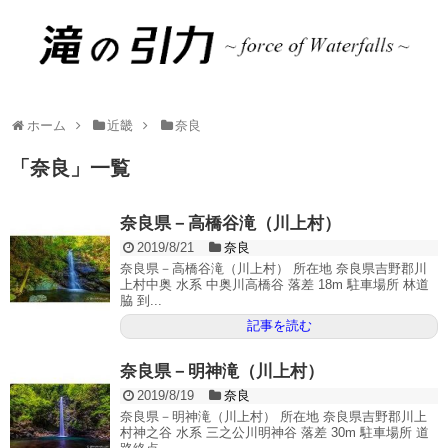
ホーム
近畿
奈良
「
奈良
」
一覧
奈良県－高橋谷滝（川上村）
2019/8/21
奈良
奈良県－高橋谷滝（川上村） 所在地 奈良県吉野郡川
上村中奥 水系 中奥川高橋谷 落差 18m 駐車場所 林道
脇 到...
記事を読む
奈良県－明神滝（川上村）
2019/8/19
奈良
奈良県－明神滝（川上村） 所在地 奈良県吉野郡川上
村神之谷 水系 三之公川明神谷 落差 30m 駐車場所 道