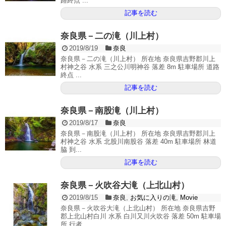
路終点 ...
記事を読む
奈良県－二の滝（川上村）
2019/8/19
奈良
奈良県－二の滝（川上村） 所在地 奈良県吉野郡川上
村神之谷 水系 三之公川明神谷 落差 8m 駐車場所 道路
終点 ...
記事を読む
奈良県－南股滝（川上村）
2019/8/17
奈良
奈良県－南股滝（川上村） 所在地 奈良県吉野郡川上
村神之谷 水系 北股川南股谷 落差 40m 駐車場所 林道
脇 到...
記事を読む
奈良県－火吹谷大滝（上北山村）
2019/8/15
奈良
,
お気に入りの滝
,
Movie
奈良県－火吹谷大滝（上北山村） 所在地 奈良県吉野
郡上北山村白川 水系 白川又川火吹谷 落差 50m 駐車場
所 行者...