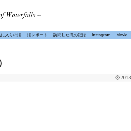
気に入りの滝
滝レポート
訪問した滝の記録
Instagram
Movie
）
2018