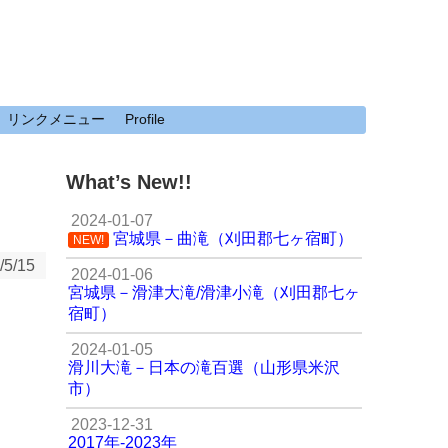
リンクメニュー
Profile
What’s New!!
2024-01-07
宮城県－曲滝（刈田郡七ヶ宿町）
NEW!
/5/15
2024-01-06
宮城県－滑津大滝/滑津小滝（刈田郡七ヶ
宿町）
2024-01-05
滑川大滝－日本の滝百選（山形県米沢
市）
2023-12-31
2017年-2023年