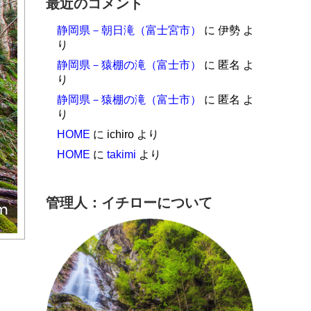
最近のコメント
静岡県－朝日滝（富士宮市）
に
伊勢
よ
り
静岡県－猿棚の滝（富士市）
に
匿名
よ
り
静岡県－猿棚の滝（富士市）
に
匿名
よ
り
HOME
に
ichiro
より
HOME
に
takimi
より
管理人：イチローについて