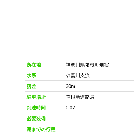
所在地
神奈川県箱根町畑宿
水系
須雲川支流
落差
20m
駐車場所
箱根新道路肩
到達時間
0:02
必要装備
–
滝までの行程
–