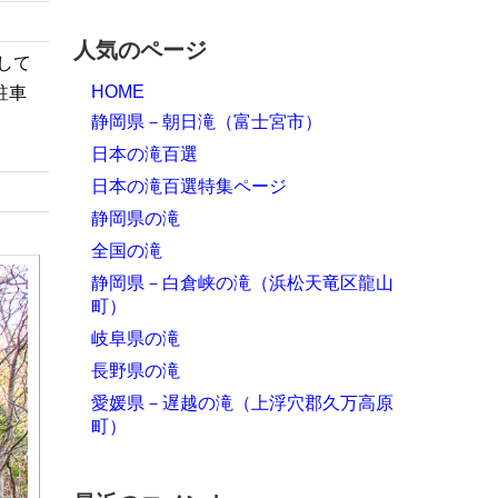
人気のページ
して
HOME
駐車
静岡県－朝日滝（富士宮市）
日本の滝百選
日本の滝百選特集ページ
静岡県の滝
全国の滝
静岡県－白倉峡の滝（浜松天竜区龍山
町）
岐阜県の滝
長野県の滝
愛媛県－遅越の滝（上浮穴郡久万高原
町）