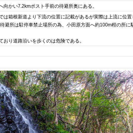
向かい7.2kmポスト手前の待避所奥にある。
では箱根新道より下流の位置に記載があるが実際は上流に位置
が待避所は駐停車禁止場所の為、小田原方面へ約100m程の所に
ており道路沿いを歩くのは危険である。