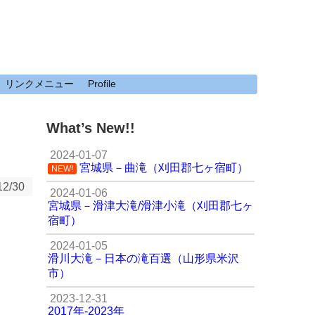
リンクメニュー
Profile
What’s New!!
2024-01-07
宮城県－曲滝（刈田郡七ヶ宿町）
NEW!
12/30
2024-01-06
宮城県－滑津大滝/滑津小滝（刈田郡七ヶ
宿町）
2024-01-05
滑川大滝－日本の滝百選（山形県米沢
市）
2023-12-31
2017年-2023年