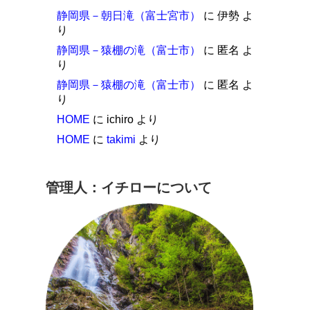
静岡県－朝日滝（富士宮市）
に
伊勢
よ
り
静岡県－猿棚の滝（富士市）
に
匿名
よ
り
静岡県－猿棚の滝（富士市）
に
匿名
よ
り
HOME
に
ichiro
より
HOME
に
takimi
より
管理人：イチローについて