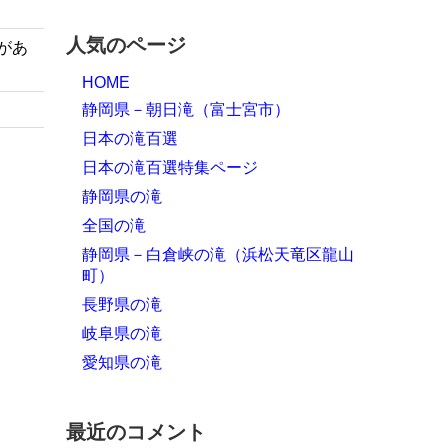
人気のページ
があ
HOME
静岡県－朝日滝（富士宮市）
日本の滝百選
日本の滝百選特集ページ
静岡県の滝
全国の滝
静岡県－白倉峡の滝（浜松天竜区龍山
町）
長野県の滝
岐阜県の滝
愛知県の滝
最近のコメント