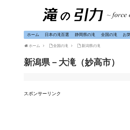
ホーム
日本の滝百選
静岡県の滝
全国の滝
お
ホーム
全国の滝
新潟県の滝
新潟県－大滝（妙高市）
スポンサーリンク