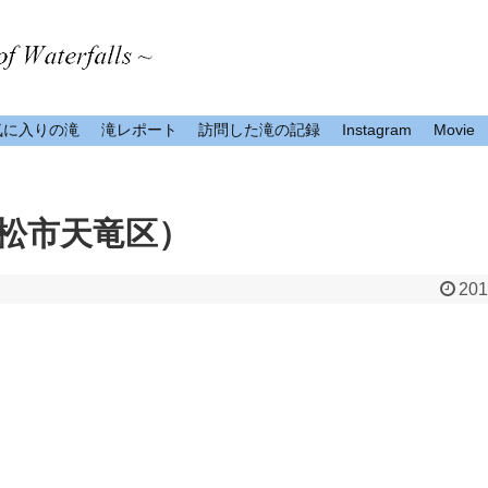
気に入りの滝
滝レポート
訪問した滝の記録
Instagram
Movie
松市天竜区）
201