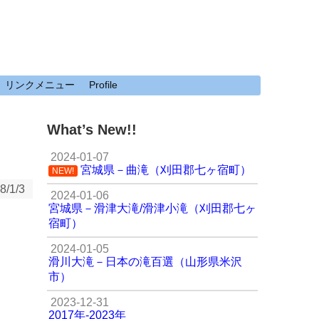
リンクメニュー
Profile
What’s New!!
2024-01-07
宮城県－曲滝（刈田郡七ヶ宿町）
NEW!
8/1/3
2024-01-06
宮城県－滑津大滝/滑津小滝（刈田郡七ヶ
宿町）
2024-01-05
滑川大滝－日本の滝百選（山形県米沢
市）
2023-12-31
2017年-2023年