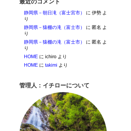
最近のコメント
静岡県－朝日滝（富士宮市）
に
伊勢
よ
り
静岡県－猿棚の滝（富士市）
に
匿名
よ
り
静岡県－猿棚の滝（富士市）
に
匿名
よ
り
HOME
に
ichiro
より
HOME
に
takimi
より
管理人：イチローについて