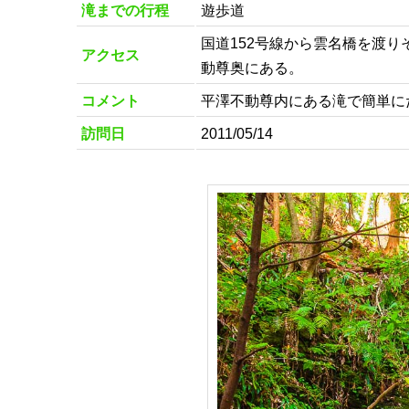
滝までの行程
遊歩道
国道152号線から雲名橋を渡
アクセス
動尊奥にある。
コメント
平澤不動尊内にある滝で簡単に
訪問日
2011/05/14