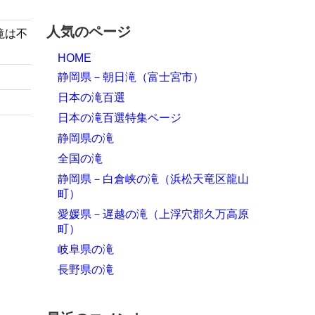
人気のページ
滝は不
HOME
静岡県－朝日滝（富士宮市）
日本の滝百選
日本の滝百選特集ページ
静岡県の滝
全国の滝
静岡県－白倉峡の滝（浜松天竜区龍山
町）
愛媛県－遅越の滝（上浮穴郡久万高原
町）
岐阜県の滝
長野県の滝