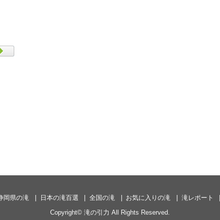
静岡県の滝
日本の滝百選
全国の滝
お気に入りの滝
滝レポート
Copyright©
滝の引力
All Rights Reserved.