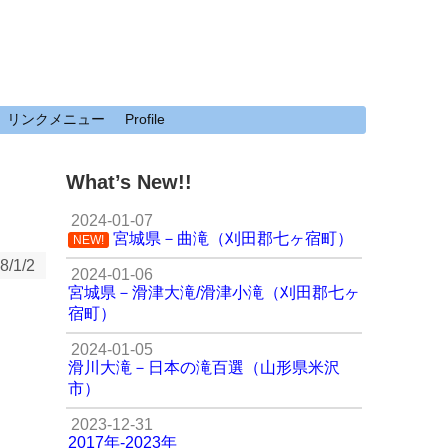
リンクメニュー
Profile
What’s New!!
2024-01-07
宮城県－曲滝（刈田郡七ヶ宿町）
NEW!
8/1/2
2024-01-06
宮城県－滑津大滝/滑津小滝（刈田郡七ヶ
宿町）
2024-01-05
滑川大滝－日本の滝百選（山形県米沢
市）
2023-12-31
2017年-2023年