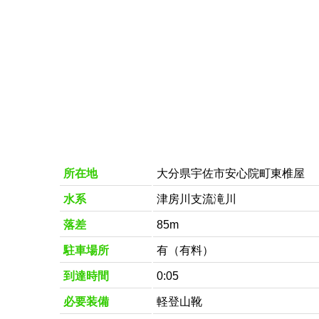
所在地
大分県宇佐市安心院町東椎屋
水系
津房川支流滝川
落差
85m
駐車場所
有（有料）
到達時間
0:05
必要装備
軽登山靴