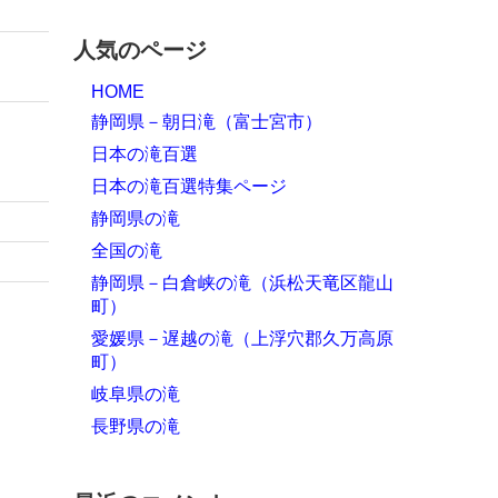
人気のページ
HOME
静岡県－朝日滝（富士宮市）
日本の滝百選
日本の滝百選特集ページ
静岡県の滝
全国の滝
静岡県－白倉峡の滝（浜松天竜区龍山
町）
愛媛県－遅越の滝（上浮穴郡久万高原
町）
岐阜県の滝
長野県の滝