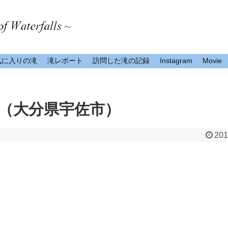
気に入りの滝
滝レポート
訪問した滝の記録
Instagram
Movie
（大分県宇佐市）
201