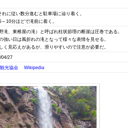
りそれに従い数分進むと駐車場に辿り着く。
5～10分ほどで滝前に着く。
野滝、東椎屋の滝）と呼ばれ柱状節理の断崖は圧巻である。
の強い日は風折れの滝となって様々な表情を見せる。
しく見応えがあるが、滑りやすいので注意が必要だ。
/04/27
観光協会
Wikipedia