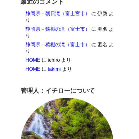
最近のコメント
静岡県－朝日滝（富士宮市）
に
伊勢
よ
り
静岡県－猿棚の滝（富士市）
に
匿名
よ
り
静岡県－猿棚の滝（富士市）
に
匿名
よ
り
HOME
に
ichiro
より
HOME
に
takimi
より
管理人：イチローについて