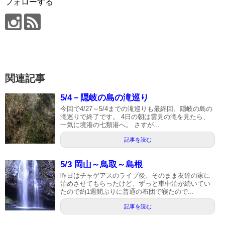
フォローする
関連記事
5/4－隠岐の島の滝巡り
今回で4/27～5/4までの滝巡りも最終回、隠岐の島の
滝巡りで終了です。 4日の朝は雲見の滝を見たら、
一気に境港の七類港へ。 さすが...
記事を読む
5/3 岡山～鳥取～島根
昨日はチャゲアスのライブ後、そのまま友達の家に
泊めさせてもらったけど、ずっと車中泊が続いてい
たので約1週間ぶりに普通の布団で寝たので...
記事を読む