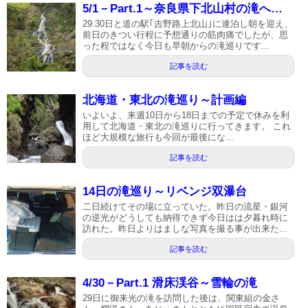
5/1－Part.1～奈良県下北山村の滝へ…
29.30日と道の駅｢吉野路上北山｣に連泊し朝を迎え、
前日のきつい行程に予想通りの筋肉痛でしたが、思
った程ではなく今日も早朝からの滝巡りです...
記事を読む
北海道・東北の滝巡り～計画編
いよいよ、来週10日から18日までの予定で休みを利
用して北海道・東北の滝巡りに行ってきます。 これ
ほど大規模な旅行も今回が最後にな...
記事を読む
14日の滝巡り～リベンジ双瀑台
二日続けてその場に立っていた。昨日の流星・銀河
の逆光がどうしても納得できず今日はは夕暮れ時に
訪れた。昨日よりはましな写真を撮る事が出来た...
記事を読む
4/30－Part.1 滑床渓谷～雪輪の滝
29日に御来光の滝を訪問した後は、関東組の金さ