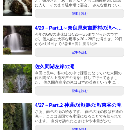
ん、爛漫さん、あじゅさんとともに国民宿舎の温泉
に入り、そのまま駐車場で宴会。 みんな疲れてい...
記事を読む
4/29－Part.1～奈良県東吉野村の滝へ…
今年のGWの連休はは4/26～5/5までだったのです
が、個人的に大事な用事を26～28日に済ませ、29日
から5月4日までの計6日間に渡り紀州...
記事を読む
佐久間湖左岸の滝
今回は長年、私の心の中で課題になっていた未開の
佐久間ダム上流左岸の滝を目指して行ってきまし
た。 佐久間湖左岸の滝は日本の渓谷という本に...
記事を読む
4/27－Part.2 神通の滝/姫の滝/東谷の滝
さあ、雨乞の滝の続きです。 雨乞の滝の後は神通の
滝へ、ここは四国でも氷瀑になることでも知られて
います。 自分が訪れたときはやや水量が少な...
記事を読む