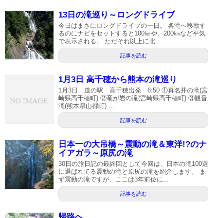
13日の滝巡り～ロングドライブ
今日はまさにロングドライブの一日。 各滝へ移動す
るのにナビをセットすると100㎞や、200㎞など平気
で表示される。 ただそれ以上に北...
記事を読む
1月3日 高千穂から熊本の滝巡り
1月3日 道の駅 高千穂出発 6:50 ①真名井の滝(宮
崎県高千穂町) ②竜が岩の滝(宮崎県高千穂町) ③観音
滝(熊本県山都町) ...
記事を読む
日本一の大吊橋～震動の滝＆東洋!?のナ
イアガラ～原尻の滝
30日の旅日記の最終回として今回は、日本の滝100選
に選ばれてる震動の滝と原尻の滝を紹介します。 ま
ず震動の滝ですが、ここは3年前位に...
記事を読む
帰路へ…