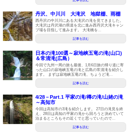
丹沢、中川川 大滝沢 地獄棚、雨棚
西丹沢の中川川にある大滝沢の滝を見てきました。
大滝沢は丹沢湖の県道を北に進み西丹沢大滝キャン
プ場を目指して進みます。 大滝橋を...
記事を読む
日本の滝100選～寂地峡五竜の滝(山口)
＆常清滝(広島）
今回で九州一周の旅も最後、1月6日旅の帰り道に寄
った山口の寂地峡五竜の滝と広島の常清滝を紹介し
ます。 まずは寂地峡五竜の滝、ちょうど滝...
記事を読む
4/28－Part.1 平家の滝/樽の滝/山姥の滝
～高知市
今回は高知市の3滝を紹介します。 27日の滝見を終
え、28日は高知の平家の滝から回ろうと決めていて
泊まるところもその近くでと思っていたので...
記事を読む