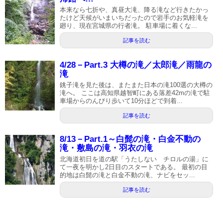
本来なら七折や、真昼大滝、降る滝など行きたかっ
たけど天候がいまいちだったので岩手のお気軽滝を
廻り、現在宮城県の行者滝。 駐車場に着くな...
記事を読む
4/28－Part.3 大樽の滝／太郎滝／雨龍の
滝
銚子滝を見た後は、またまた日本の滝100選の大樽の
滝へ。 ここは高知県越智町にある落差42mの滝で駐
車場からのんびり歩いて10分ほどで到着...
記事を読む
8/13－Part.1～白髭の滝・白金不動の
滝・敷島の滝・羽衣の滝
北海道初日を道の駅「うたしない チロルの湯」に
て一夜を明かし2日目のスタートである。 最初の目
的地は白髭の滝と白金不動の滝、ナビをセッ...
記事を読む