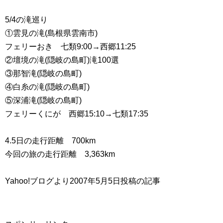
5/4の滝巡り
①雲見の滝(島根県雲南市)
フェリーおき 七類9:00→西郷11:25
②壇境の滝(隠岐の島町)滝100選
③那智滝(隠岐の島町)
④白糸の滝(隠岐の島町)
⑤深浦滝(隠岐の島町)
フェリーくにが 西郷15:10→七類17:35
4.5日の走行距離 700km
今回の旅の走行距離 3,363km
Yahoo!ブログより2007年5月5日投稿の記事