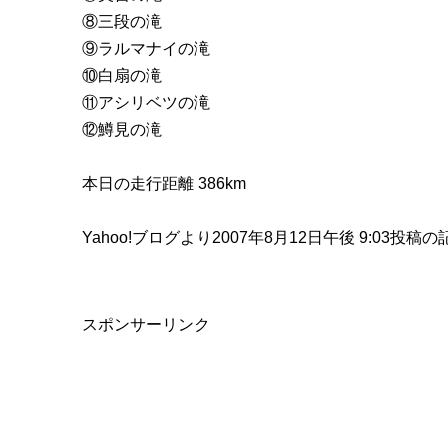
⑧三段の滝
⑨ラルマナイの滝
⑩白扇の滝
⑪アシリベツの滝
⑫鱒見の滝
本日の走行距離 386km
Yahoo!ブログより2007年8月12日午後 9:03投稿の
スポンサーリンク