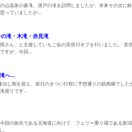
の山温泉の蒼滝、潜戸の滝を訪問しましたが、本来その次に鈴
っていましたが...
一の滝・木滝・赤見滝
雨さん」と主催していちご会の安倍川オフを行いました。 安
すが、今回...
の滝へ…
｣に連泊し朝を迎え、前日のきつい行程に予想通りの筋肉痛でした
巡りです...
今回の旅先である北海道に向けて、フェリー乗り場である新潟
..