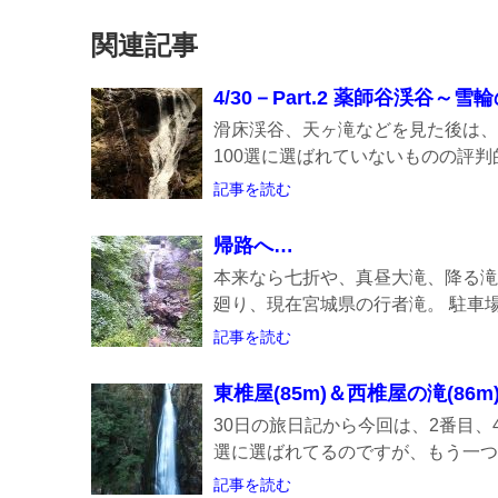
関連記事
4/30－Part.2 薬師谷渓谷
滑床渓谷、天ヶ滝などを見た後は、
100選に選ばれていないものの評判的
記事を読む
帰路へ…
本来なら七折や、真昼大滝、降る滝
廻り、現在宮城県の行者滝。 駐車場に
記事を読む
東椎屋(85m)＆西椎屋の滝(86
30日の旅日記から今回は、2番目、
選に選ばれてるのですが、もう一つ今
記事を読む