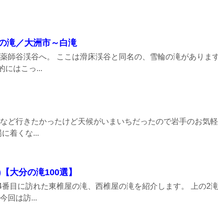
～雪輪の滝／大洲市～白滝
薬師谷渓谷へ。 ここは滑床渓谷と同名の、雪輪の滝がありま
にはこっ...
など行きたかったけど天候がいまいちだったので岩手のお気軽
着くな...
m)【大分の滝100選】
4番目に訪れた東椎屋の滝、西椎屋の滝を紹介します。 上の2
回は訪...