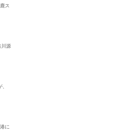
鹿ス
倍川源
が、
港に