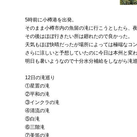
5時前に小樽港を出発。
そのまま小樽市内の魚留の滝に行こうとしたら、夜間
その後はほぼ行きたい所は廻れたので良かった。
天気もほぼ快晴だったが場所によっては極端なコ
さらに涼しいと予想していたのに今日は本州と変
明日も暑いようなので十分水分補給をしながら滝
12日の滝巡り
①星置の滝
②平和の滝
③インクラの滝
④清流の滝
⑤白滝
⑥三階滝
⑦美笛の滝