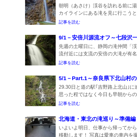
朝明（あさけ）渓谷を訪れる前に湯
カイラインにある滝を見に行こうと思
記事を読む
9/1－安倍川源流オフ～七段沢
先週の土曜日に、静岡の滝仲間「渓
流付近には支流の安倍の大滝が有名で
記事を読む
5/1－Part.1～奈良県下北山村
29.30日と道の駅｢吉野路上北山
思った程ではなく今日も早朝からの滝
記事を読む
北海道・東北の滝巡り～準備編
いよいよ明日、仕事から帰ってから
移動します！ 写真は愛車の車内を撮.