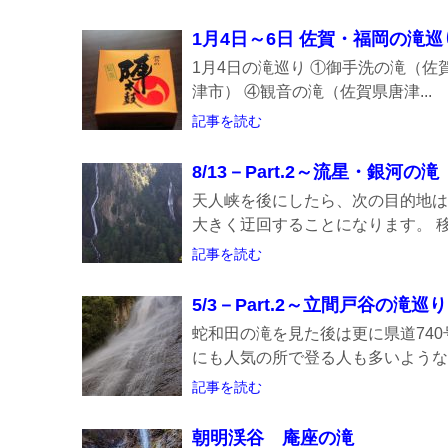
1月4日～6日 佐賀・福岡の滝
1月4日の滝巡り ①御手洗の滝（佐
津市） ④観音の滝（佐賀県唐津...
記事を読む
8/13－Part.2～流星・銀河の滝
天人峡を後にしたら、次の目的地は
大きく迂回することになります。 移動
記事を読む
5/3－Part.2～立間戸谷の滝巡り
蛇和田の滝を見た後は更に県道74
にも人気の所で登る人も多いようなの
記事を読む
朝明渓谷 庵座の滝