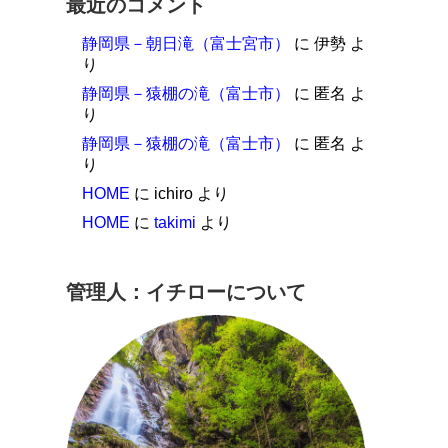
最近のコメント
静岡県－朝日滝（富士宮市）
に
伊勢
よ
り
静岡県－猿棚の滝（富士市）
に
匿名
よ
り
静岡県－猿棚の滝（富士市）
に
匿名
よ
り
HOME
に
ichiro
より
HOME
に
takimi
より
管理人：イチローについて