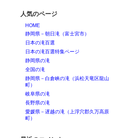
人気のページ
HOME
静岡県－朝日滝（富士宮市）
日本の滝百選
日本の滝百選特集ページ
静岡県の滝
全国の滝
静岡県－白倉峡の滝（浜松天竜区龍山
町）
岐阜県の滝
長野県の滝
愛媛県－遅越の滝（上浮穴郡久万高原
町）