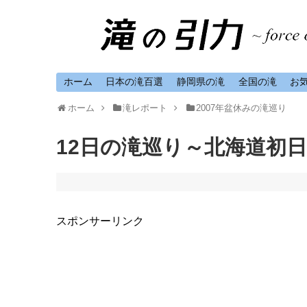
ホーム
日本の滝百選
静岡県の滝
全国の滝
お
ホーム
滝レポート
2007年盆休みの滝巡り
12日の滝巡り～北海道初日
スポンサーリンク