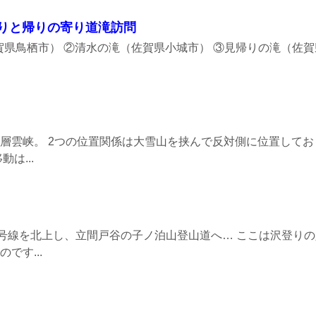
巡りと帰りの寄り道滝訪問
賀県鳥栖市） ②清水の滝（佐賀県小城市） ③見帰りの滝（佐
層雲峡。 2つの位置関係は大雪山を挟んで反対側に位置してお
は...
0号線を北上し、立間戸谷の子ノ泊山登山道へ… ここは沢登り
です...