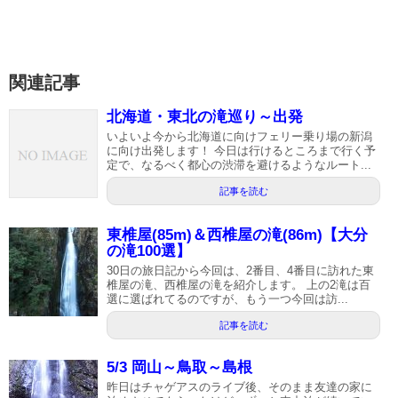
関連記事
北海道・東北の滝巡り～出発
いよいよ今から北海道に向けフェリー乗り場の新潟
に向け出発します！ 今日は行けるところまで行く予
定で、なるべく都心の渋滞を避けるようなルート...
記事を読む
東椎屋(85m)＆西椎屋の滝(86m)【大分
の滝100選】
30日の旅日記から今回は、2番目、4番目に訪れた東
椎屋の滝、西椎屋の滝を紹介します。 上の2滝は百
選に選ばれてるのですが、もう一つ今回は訪...
記事を読む
5/3 岡山～鳥取～島根
昨日はチャゲアスのライブ後、そのまま友達の家に