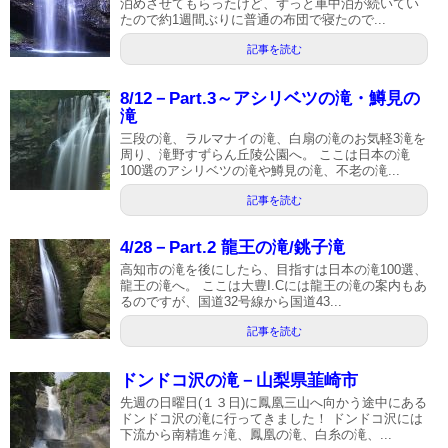
泊めさせてもらったけど、ずっと車中泊が続いてい
たので約1週間ぶりに普通の布団で寝たので...
記事を読む
8/12－Part.3～アシリベツの滝・鱒見の
滝
三段の滝、ラルマナイの滝、白扇の滝のお気軽3滝を
周り、滝野すずらん丘陵公園へ。 ここは日本の滝
100選のアシリベツの滝や鱒見の滝、不老の滝...
記事を読む
4/28－Part.2 龍王の滝/銚子滝
高知市の滝を後にしたら、目指すは日本の滝100選、
龍王の滝へ。 ここは大豊I.Cには龍王の滝の案内もあ
るのですが、国道32号線から国道43...
記事を読む
ドンドコ沢の滝－山梨県韮崎市
先週の日曜日(１３日)に鳳凰三山へ向かう途中にある
ドンドコ沢の滝に行ってきました！ ドンドコ沢には
下流から南精進ヶ滝、鳳凰の滝、白糸の滝、...