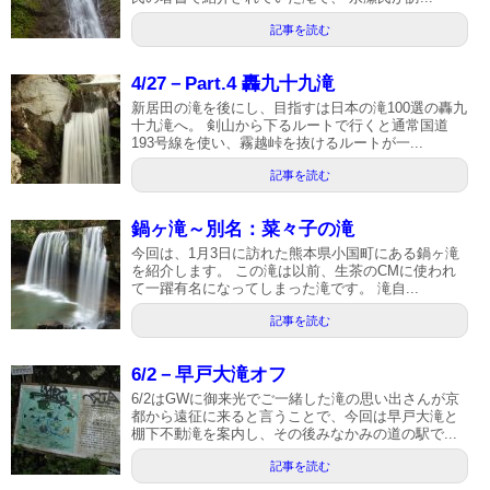
記事を読む
4/27－Part.4 轟九十九滝
新居田の滝を後にし、目指すは日本の滝100選の轟九
十九滝へ。 剣山から下るルートで行くと通常国道
193号線を使い、霧越峠を抜けるルートが一...
記事を読む
鍋ヶ滝～別名：菜々子の滝
今回は、1月3日に訪れた熊本県小国町にある鍋ヶ滝
を紹介します。 この滝は以前、生茶のCMに使われ
て一躍有名になってしまった滝です。 滝自...
記事を読む
6/2－早戸大滝オフ
6/2はGWに御来光でご一緒した滝の思い出さんが京
都から遠征に来ると言うことで、今回は早戸大滝と
棚下不動滝を案内し、その後みなかみの道の駅で...
記事を読む