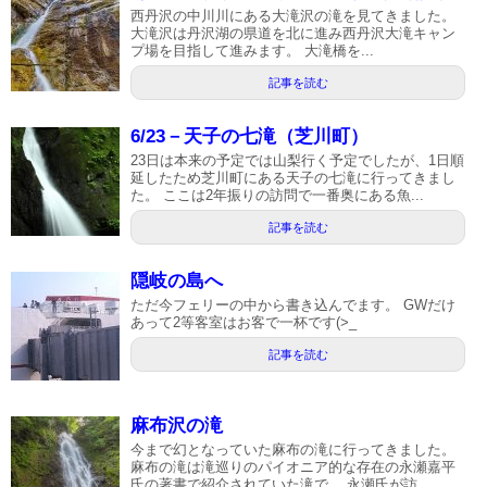
西丹沢の中川川にある大滝沢の滝を見てきました。
大滝沢は丹沢湖の県道を北に進み西丹沢大滝キャン
プ場を目指して進みます。 大滝橋を...
記事を読む
6/23－天子の七滝（芝川町）
23日は本来の予定では山梨行く予定でしたが、1日順
延したため芝川町にある天子の七滝に行ってきまし
た。 ここは2年振りの訪問で一番奥にある魚...
記事を読む
隠岐の島へ
ただ今フェリーの中から書き込んでます。 GWだけ
あって2等客室はお客で一杯です(>_
記事を読む
麻布沢の滝
今まで幻となっていた麻布の滝に行ってきました。
麻布の滝は滝巡りのパイオニア的な存在の永瀬嘉平
氏の著書で紹介されていた滝で、 永瀬氏が訪...