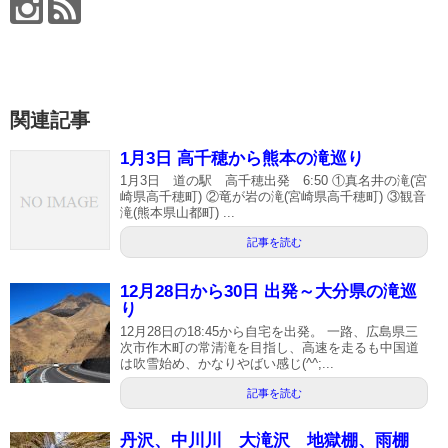
関連記事
1月3日 高千穂から熊本の滝巡り
1月3日 道の駅 高千穂出発 6:50 ①真名井の滝(宮
崎県高千穂町) ②竜が岩の滝(宮崎県高千穂町) ③観音
滝(熊本県山都町) ...
記事を読む
12月28日から30日 出発～大分県の滝巡
り
12月28日の18:45から自宅を出発。 一路、広島県三
次市作木町の常清滝を目指し、高速を走るも中国道
は吹雪始め、かなりやばい感じ(^^;...
記事を読む
丹沢、中川川 大滝沢 地獄棚、雨棚