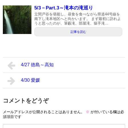
5/3－Part.3～滝本の滝巡り
立間戸谷を堪能し、昼食を食べながら県道44号線を
南下し滝本地区へと向かいます。 まず最初に訪れよ
うと思ったのが、筆藪滝、部屋滝、猿手滝...
記事を読む
4/27 徳島～高知
4/30 愛媛
コメントをどうぞ
メールアドレスが公開されることはありません。
※
が付いている欄は必
須項目です