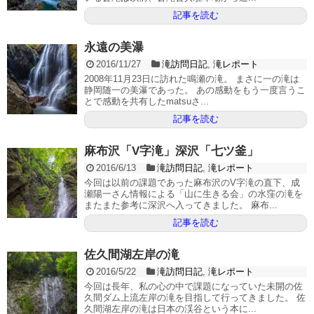
記事を読む
永遠の美瀑
2016/11/27
滝訪問日記
,
滝レポート
2008年11月23日に訪れた鳴瀬の滝。 まさに一の滝は
静岡随一の美瀑であった。 あの感動をもう一度言うこ
とで感動を共有したmatsuさ...
記事を読む
麻布沢「V字滝」深沢「七ツ釜」
2016/6/13
滝訪問日記
,
滝レポート
今回は以前の課題であった麻布沢のV字滝の直下、成
瀬陽一さん情報による「山に生きる会」の水窪の滝を
またまた参考に深沢へ入ってきました。 麻布...
記事を読む
佐久間湖左岸の滝
2016/5/22
滝訪問日記
,
滝レポート
今回は長年、私の心の中で課題になっていた未開の佐
久間ダム上流左岸の滝を目指して行ってきました。 佐
久間湖左岸の滝は日本の渓谷という本に...