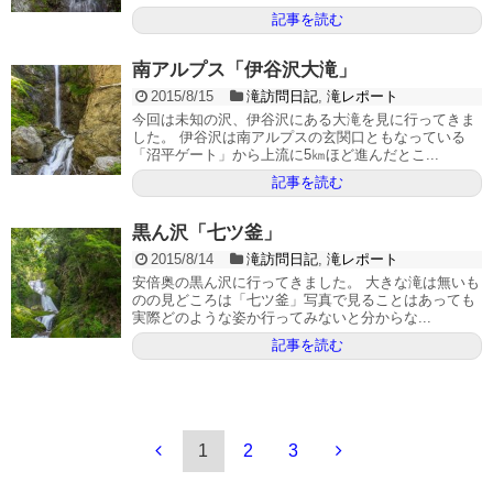
記事を読む
南アルプス「伊谷沢大滝」
2015/8/15
滝訪問日記
,
滝レポート
今回は未知の沢、伊谷沢にある大滝を見に行ってきま
した。 伊谷沢は南アルプスの玄関口ともなっている
「沼平ゲート」から上流に5㎞ほど進んだとこ...
記事を読む
黒ん沢「七ツ釜」
2015/8/14
滝訪問日記
,
滝レポート
安倍奥の黒ん沢に行ってきました。 大きな滝は無いも
のの見どころは「七ツ釜」写真で見ることはあっても
実際どのような姿か行ってみないと分からな...
記事を読む
1
2
3