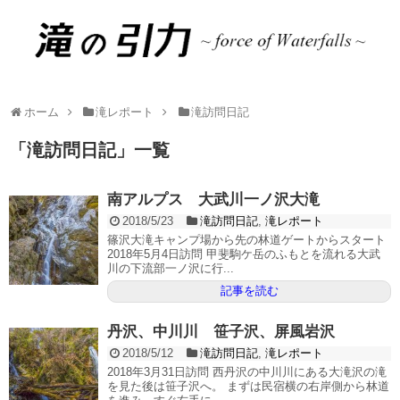
ホーム
滝レポート
滝訪問日記
「
滝訪問日記
」
一覧
南アルプス 大武川一ノ沢大滝
2018/5/23
滝訪問日記
,
滝レポート
篠沢大滝キャンプ場から先の林道ゲートからスタート
2018年5月4日訪問 甲斐駒ケ岳のふもとを流れる大武
川の下流部一ノ沢に行...
記事を読む
丹沢、中川川 笹子沢、屏風岩沢
2018/5/12
滝訪問日記
,
滝レポート
2018年3月31日訪問 西丹沢の中川川にある大滝沢の滝
を見た後は笹子沢へ。 まずは民宿横の右岸側から林道