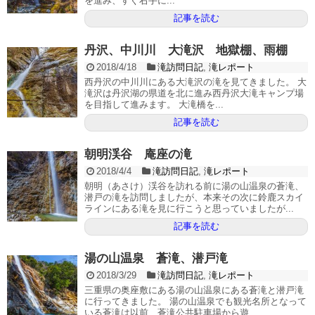
を進み、すぐ右手に...
記事を読む
丹沢、中川川 大滝沢 地獄棚、雨棚
2018/4/18
滝訪問日記
,
滝レポート
西丹沢の中川川にある大滝沢の滝を見てきました。 大
滝沢は丹沢湖の県道を北に進み西丹沢大滝キャンプ場
を目指して進みます。 大滝橋を...
記事を読む
朝明渓谷 庵座の滝
2018/4/4
滝訪問日記
,
滝レポート
朝明（あさけ）渓谷を訪れる前に湯の山温泉の蒼滝、
潜戸の滝を訪問しましたが、本来その次に鈴鹿スカイ
ラインにある滝を見に行こうと思っていましたが...
記事を読む
湯の山温泉 蒼滝、潜戸滝
2018/3/29
滝訪問日記
,
滝レポート
三重県の奥座敷にある湯の山温泉にある蒼滝と潜戸滝
に行ってきました。 湯の山温泉でも観光名所となって
いる蒼滝は以前、蒼滝公共駐車場から遊...