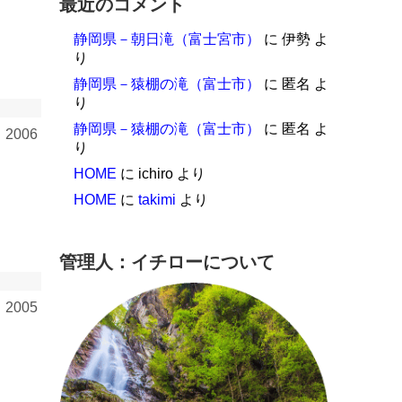
最近のコメント
静岡県－朝日滝（富士宮市）
に
伊勢
よ
り
静岡県－猿棚の滝（富士市）
に
匿名
よ
り
静岡県－猿棚の滝（富士市）
に
匿名
よ
006
り
HOME
に
ichiro
より
HOME
に
takimi
より
管理人：イチローについて
005