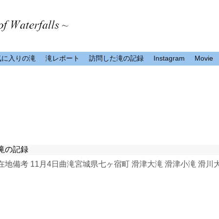
気に入りの滝
滝レポート
訪問した滝の記録
Instagram
Movie
滝の記録
所在地備考 11月4日曲滝宮城県七ヶ宿町 滑津大滝 滑津小滝 滑川