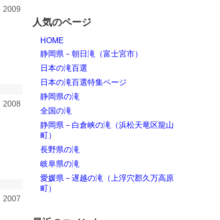
009
人気のページ
HOME
静岡県－朝日滝（富士宮市）
日本の滝百選
日本の滝百選特集ページ
静岡県の滝
008
全国の滝
静岡県－白倉峡の滝（浜松天竜区龍山
町）
長野県の滝
岐阜県の滝
愛媛県－遅越の滝（上浮穴郡久万高原
町）
007