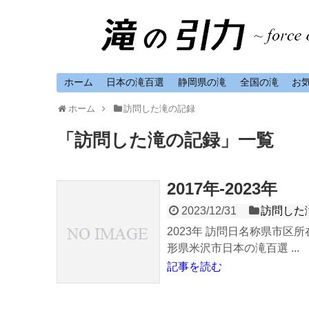
ホーム
日本の滝百選
静岡県の滝
全国の滝
お
ホーム
訪問した滝の記録
「
訪問した滝の記録
」
一覧
2017年-2023年
2023/12/31
訪問した
2023年 訪問日名称県市区
形県米沢市日本の滝百選 ...
記事を読む