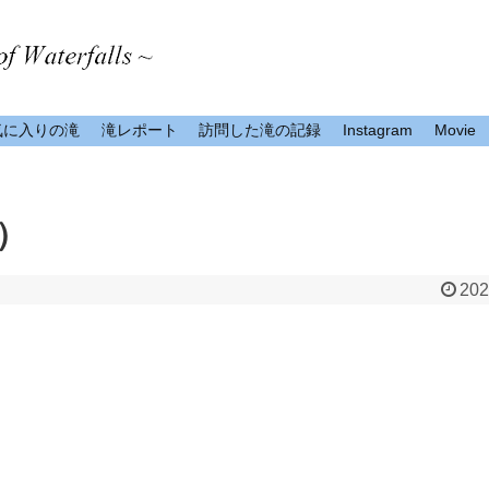
気に入りの滝
滝レポート
訪問した滝の記録
Instagram
Movie
）
202