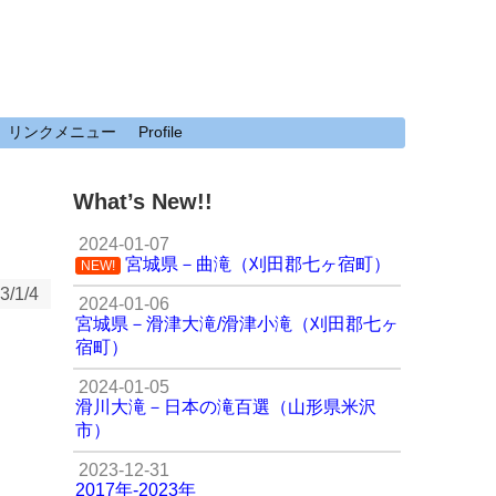
リンクメニュー
Profile
What’s New!!
2024-01-07
宮城県－曲滝（刈田郡七ヶ宿町）
NEW!
3/1/4
2024-01-06
宮城県－滑津大滝/滑津小滝（刈田郡七ヶ
宿町）
2024-01-05
滑川大滝－日本の滝百選（山形県米沢
市）
2023-12-31
2017年-2023年