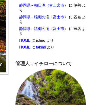
静岡県－朝日滝（富士宮市）
に
伊勢
よ
り
静岡県－猿棚の滝（富士市）
に
匿名
よ
り
静岡県－猿棚の滝（富士市）
に
匿名
よ
り
HOME
に
ichiro
より
HOME
に
takimi
より
管理人：イチローについて