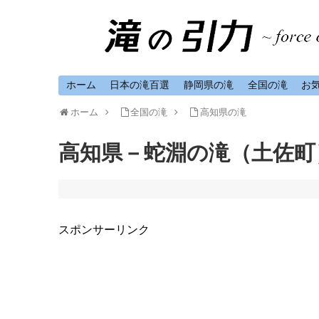
ホーム
日本の滝百選
静岡県の滝
全国の滝
お
ホーム
全国の滝
高知県の滝
高知県－蛇淵の滝（土佐町
スポンサーリンク