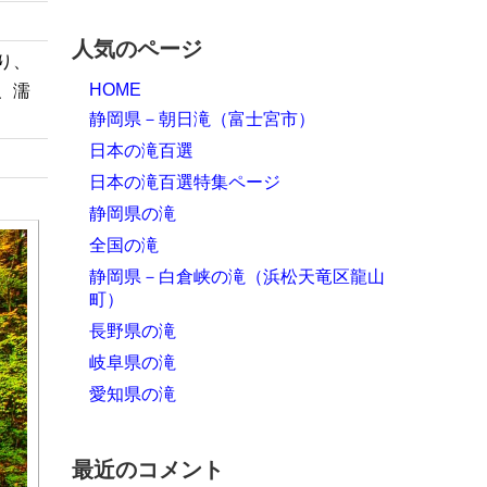
人気のページ
り、
HOME
、濡
静岡県－朝日滝（富士宮市）
日本の滝百選
日本の滝百選特集ページ
静岡県の滝
全国の滝
静岡県－白倉峡の滝（浜松天竜区龍山
町）
長野県の滝
岐阜県の滝
愛知県の滝
最近のコメント