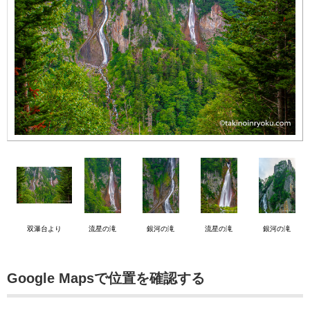
双瀑台より
流星の滝
銀河の滝
流星の滝
銀河の滝
Google Mapsで位置を確認する