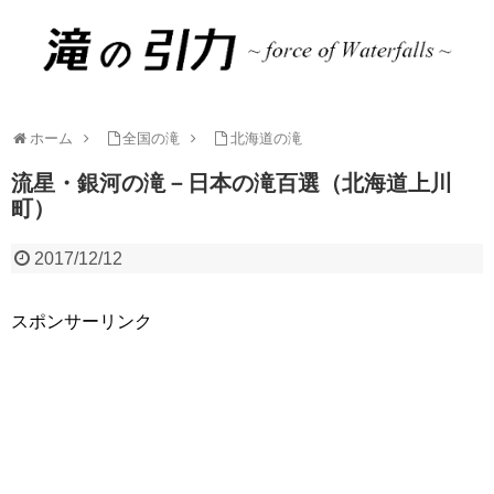
ホーム
全国の滝
北海道の滝
流星・銀河の滝－日本の滝百選（北海道上川
町）
2017/12/12
スポンサーリンク