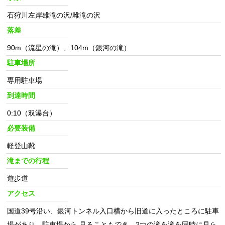
石狩川左岸雄滝の沢/雌滝の沢
落差
90m（流星の滝）、104m（銀河の滝）
駐車場所
専用駐車場
到達時間
0:10（双瀑台）
必要装備
軽登山靴
滝までの行程
遊歩道
アクセス
国道39号沿い、銀河トンネル入口横から旧道に入ったところに駐車
場があり、駐車場から 見ることもでき、2つの滝を滝を同時に見ら