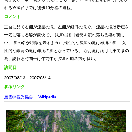
れる双瀑台までは徒歩10分程の道程。
コメント
正面に見て右側が流星の滝、左側が銀河の滝で、 流星の滝は断崖を
一気に落ちる姿が豪快で、 銀河の滝は岩盤を流れ落ちる姿が美し
い。 沢の名が特徴を表すように男性的な流星の滝は雄滝の沢、 女
性的な銀河の滝は雌滝の沢となっている。 なお滝は滝は北東向きの
為、訪れる時間帯は午前中か夕暮れ時の方が良い。
訪問日
2007/08/13 2007/08/14
参考リンク
層雲峡観光協会
Wikipedia