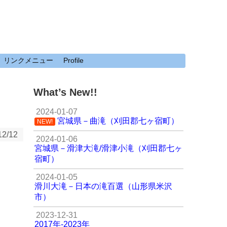
リンクメニュー
Profile
What’s New!!
2024-01-07
宮城県－曲滝（刈田郡七ヶ宿町）
NEW!
12/12
2024-01-06
宮城県－滑津大滝/滑津小滝（刈田郡七ヶ
宿町）
2024-01-05
滑川大滝－日本の滝百選（山形県米沢
市）
2023-12-31
2017年-2023年