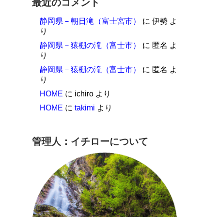
最近のコメント
静岡県－朝日滝（富士宮市）
に
伊勢
よ
り
静岡県－猿棚の滝（富士市）
に
匿名
よ
り
静岡県－猿棚の滝（富士市）
に
匿名
よ
り
HOME
に
ichiro
より
HOME
に
takimi
より
管理人：イチローについて