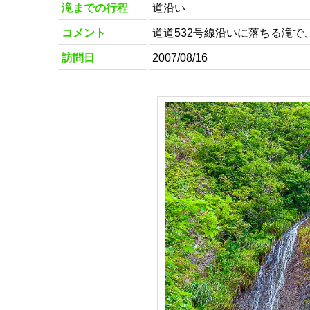
滝までの行程
道沿い
コメント
道道532号線沿いに落ちる滝
訪問日
2007/08/16