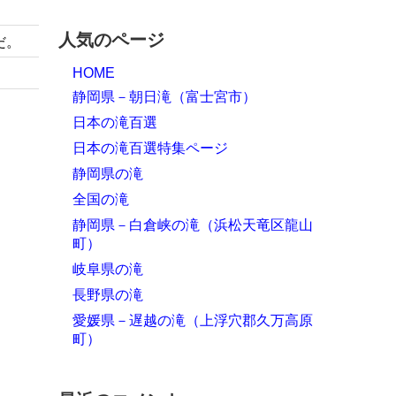
人気のページ
だ。
HOME
静岡県－朝日滝（富士宮市）
日本の滝百選
日本の滝百選特集ページ
静岡県の滝
全国の滝
静岡県－白倉峡の滝（浜松天竜区龍山
町）
岐阜県の滝
長野県の滝
愛媛県－遅越の滝（上浮穴郡久万高原
町）