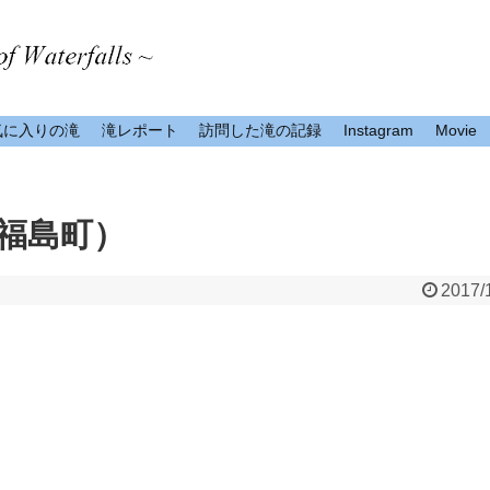
気に入りの滝
滝レポート
訪問した滝の記録
Instagram
Movie
福島町）
2017/