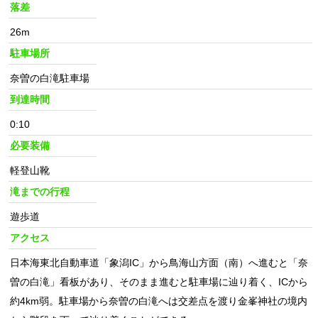
落差
26m
駐車場所
奈曽の白滝駐車場
到達時間
0:10
必要装備
軽登山靴
滝までの行程
遊歩道
アクセス
日本海東北自動車道「象潟IC」から鳥海山方面（南）へ進むと「奈
曽の白滝」看板があり、そのまま進むと駐車場に辿り着く、ICから
約4km弱。駐車場から奈曽の白滝へは交差点を渡り金峯神社の境内