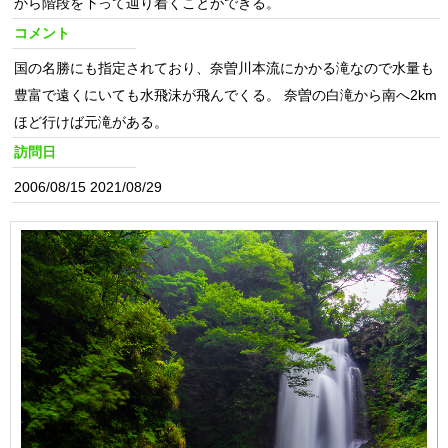
から階段を下って辿り着くことができる。
コメント
国の名勝にも指定されており、奈曽川本流にかかる滝なので水量も
豊富で遠くにいても水飛沫が飛んでくる。 奈曽の白滝から南へ2km
ほど行けば元滝がある。
訪問日
2006/08/15 2021/08/29