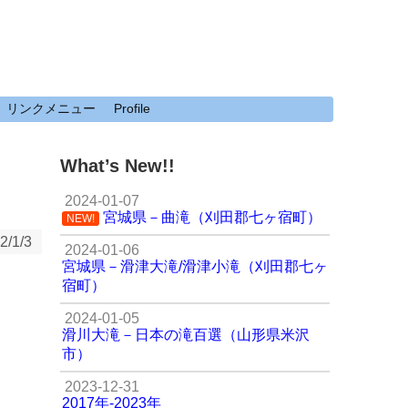
リンクメニュー
Profile
What’s New!!
2024-01-07
宮城県－曲滝（刈田郡七ヶ宿町）
NEW!
2/1/3
2024-01-06
宮城県－滑津大滝/滑津小滝（刈田郡七ヶ
宿町）
2024-01-05
滑川大滝－日本の滝百選（山形県米沢
市）
2023-12-31
2017年-2023年