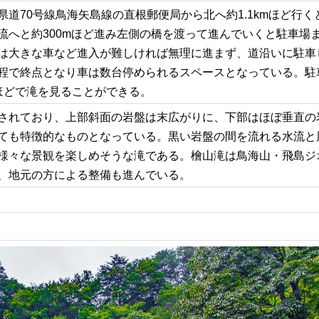
道70号線鳥海矢島線の直根郵便局から北へ約1.1kmほど行く
流へと約300mほど進み左側の橋を渡って進んでいくと駐車場
は大きな車など進入が難しければ無理に進まず、道沿いに駐車
程で終点となり車は数台停められるスペースとなっている。駐
ほどで滝を見ることができる。
されており、上部斜面の岩盤は末広がりに、下部はほぼ垂直の
ても特徴的なものとなっている。黒い岩盤の間を流れる水流と
様々な景観を楽しめそうな滝である。檜山滝は鳥海山・飛島ジ
、地元の方による整備も進んでいる。