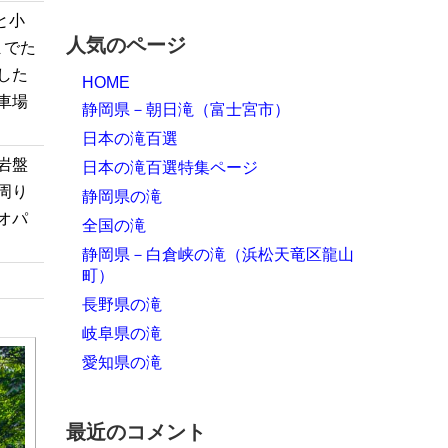
と小
人気のページ
までた
した
HOME
車場
静岡県－朝日滝（富士宮市）
日本の滝百選
岩盤
日本の滝百選特集ページ
周り
静岡県の滝
オパ
全国の滝
静岡県－白倉峡の滝（浜松天竜区龍山
町）
長野県の滝
岐阜県の滝
愛知県の滝
最近のコメント