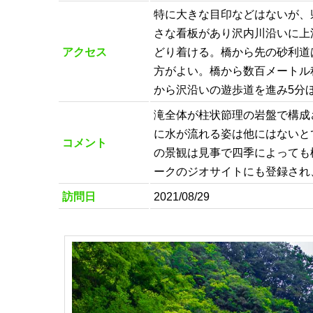
特に大きな目印などはないが、県
さな看板があり沢内川沿いに上
アクセス
どり着ける。橋から先の砂利道
方がよい。橋から数百メートル
から沢沿いの遊歩道を進み5分
滝全体が柱状節理の岩盤で構成
に水が流れる姿は他にはないと
コメント
の景観は見事で四季によっても
ークのジオサイトにも登録され
訪問日
2021/08/29