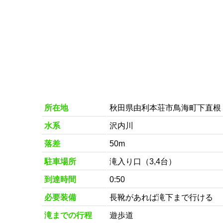
所在地
秋田県由利本荘市鳥海町下直根
水系
沢内川
落差
50m
駐車場所
滝入り口（3,4台）
到達時間
0:50
必要装備
長靴があれば滝下まで行ける
滝までの行程
遊歩道