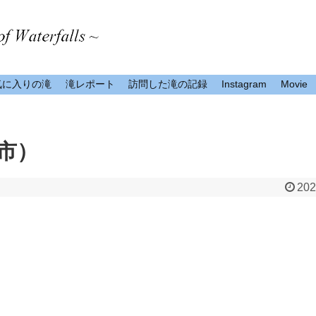
気に入りの滝
滝レポート
訪問した滝の記録
Instagram
Movie
市）
202