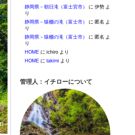
静岡県－朝日滝（富士宮市）
に
伊勢
よ
り
静岡県－猿棚の滝（富士市）
に
匿名
よ
り
静岡県－猿棚の滝（富士市）
に
匿名
よ
り
HOME
に
ichiro
より
HOME
に
takimi
より
管理人：イチローについて