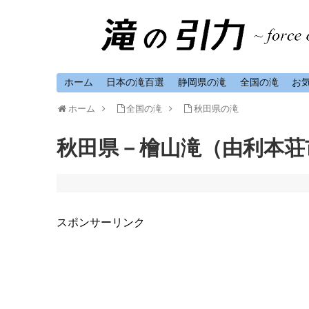
ホーム
日本の滝百選
静岡県の滝
全国の滝
お
ホーム
全国の滝
秋田県の滝
秋田県－檜山滝（由利本荘
スポンサーリンク