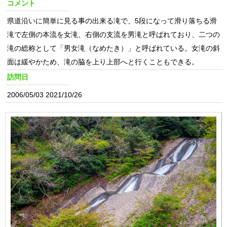
コメント
県道沿いに簡単に見る事の出来る滝で、5段になって滑り落ちる滑
滝で左側の本流を女滝、右側の支流を男滝と呼ばれており、二つの
滝の総称として「男女滝（なめたき）」と呼ばれている。女滝の斜
面は緩やかため、滝の脇を上り上部へと行くこともできる。
訪問日
2006/05/03 2021/10/26