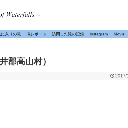
気に入りの滝
滝レポート
訪問した滝の記録
Instagram
Movie
井郡高山村）
2017/