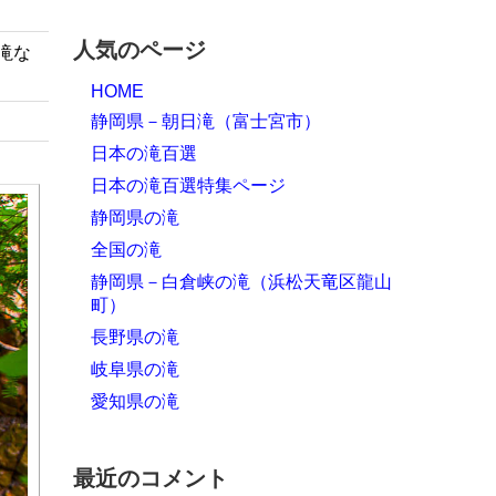
人気のページ
滝な
HOME
静岡県－朝日滝（富士宮市）
日本の滝百選
日本の滝百選特集ページ
静岡県の滝
全国の滝
静岡県－白倉峡の滝（浜松天竜区龍山
町）
長野県の滝
岐阜県の滝
愛知県の滝
最近のコメント