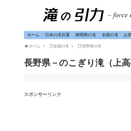
ホーム
日本の滝百選
静岡県の滝
全国の滝
お
ホーム
全国の滝
長野県の滝
長野県－のこぎり滝（上高
スポンサーリンク