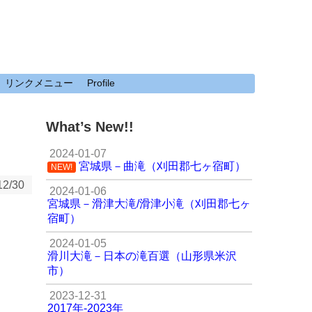
リンクメニュー
Profile
What’s New!!
2024-01-07
宮城県－曲滝（刈田郡七ヶ宿町）
NEW!
12/30
2024-01-06
宮城県－滑津大滝/滑津小滝（刈田郡七ヶ
宿町）
2024-01-05
滑川大滝－日本の滝百選（山形県米沢
市）
2023-12-31
2017年-2023年