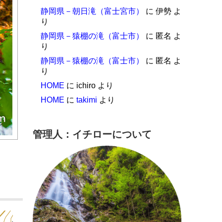
静岡県－朝日滝（富士宮市）
に
伊勢
よ
り
静岡県－猿棚の滝（富士市）
に
匿名
よ
り
静岡県－猿棚の滝（富士市）
に
匿名
よ
り
HOME
に
ichiro
より
HOME
に
takimi
より
管理人：イチローについて