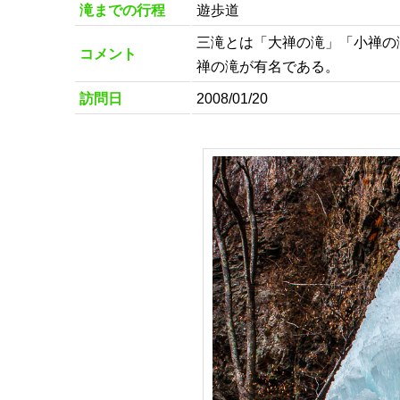
滝までの行程
遊歩道
三滝とは「大禅の滝」「小禅の
コメント
禅の滝が有名である。
訪問日
2008/01/20