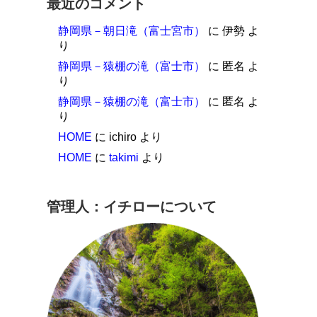
最近のコメント
静岡県－朝日滝（富士宮市）
に
伊勢
よ
り
静岡県－猿棚の滝（富士市）
に
匿名
よ
り
静岡県－猿棚の滝（富士市）
に
匿名
よ
り
HOME
に
ichiro
より
HOME
に
takimi
より
管理人：イチローについて