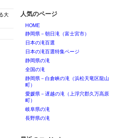
人気のページ
る大
HOME
静岡県－朝日滝（富士宮市）
日本の滝百選
日本の滝百選特集ページ
静岡県の滝
全国の滝
静岡県－白倉峡の滝（浜松天竜区龍山
町）
愛媛県－遅越の滝（上浮穴郡久万高原
町）
岐阜県の滝
長野県の滝