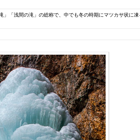
滝」「浅間の滝」の総称で、中でも冬の時期にマツカサ状に凍