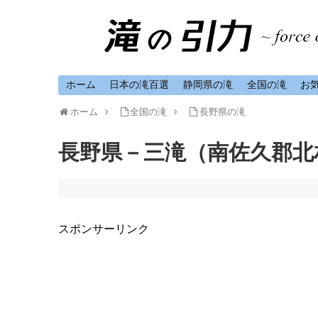
ホーム
日本の滝百選
静岡県の滝
全国の滝
お
ホーム
全国の滝
長野県の滝
長野県－三滝（南佐久郡北
スポンサーリンク