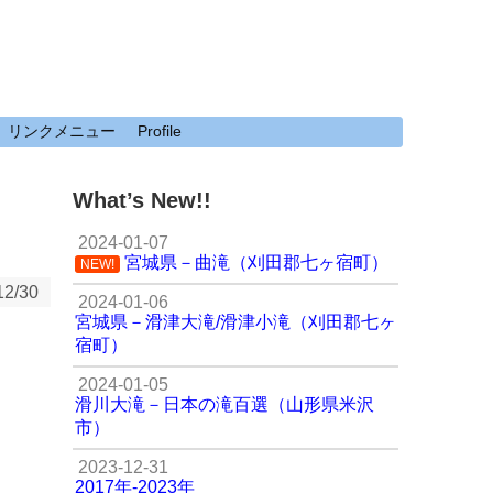
リンクメニュー
Profile
What’s New!!
2024-01-07
宮城県－曲滝（刈田郡七ヶ宿町）
NEW!
12/30
2024-01-06
宮城県－滑津大滝/滑津小滝（刈田郡七ヶ
宿町）
2024-01-05
滑川大滝－日本の滝百選（山形県米沢
市）
2023-12-31
2017年-2023年