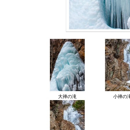
大禅の滝
小禅の