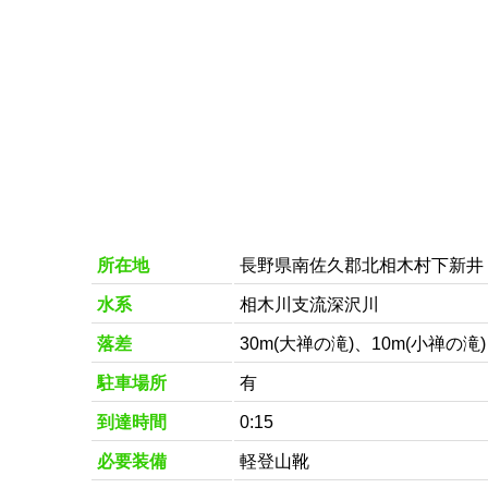
所在地
長野県南佐久郡北相木村下新井
水系
相木川支流深沢川
落差
30m(大禅の滝)、10m(小禅の滝)
駐車場所
有
到達時間
0:15
必要装備
軽登山靴