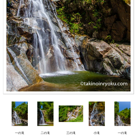
一の滝
二の滝
三の滝
小滝
一の滝