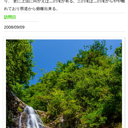
り、 更に上流に向かえば二の滝が有る。三の滝は二の滝からやや離
れており県道から俯瞰出来る。
訪問日
2008/09/09