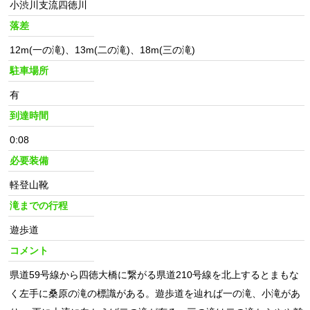
小渋川支流四徳川
落差
12m(一の滝)、13m(二の滝)、18m(三の滝)
駐車場所
有
到達時間
0:08
必要装備
軽登山靴
滝までの行程
遊歩道
コメント
県道59号線から四徳大橋に繋がる県道210号線を北上するとまもな
く左手に桑原の滝の標識がある。遊歩道を辿れば一の滝、小滝があ