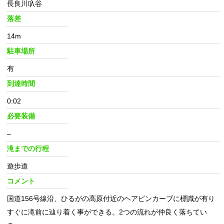
長良川叺谷
落差
14m
駐車場所
有
到達時間
0:02
必要装備
–
滝までの行程
遊歩道
コメント
国道156号線沿、ひるがの高原付近のヘアピンカーブに標識が有り
すぐに滝前に辿り着く事ができる。2つの流れが仲良く落ちてい