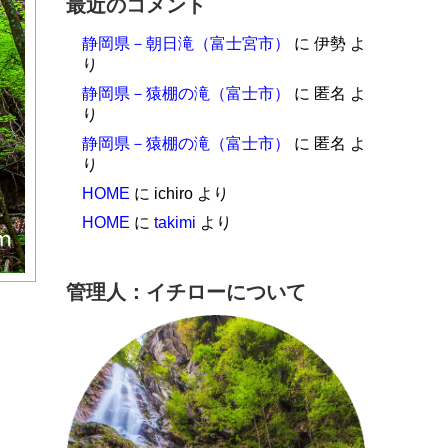
最近のコメント
静岡県－朝日滝（富士宮市）
に
伊勢
よ
り
静岡県－猿棚の滝（富士市）
に
匿名
よ
り
静岡県－猿棚の滝（富士市）
に
匿名
よ
り
HOME
に
ichiro
より
HOME
に
takimi
より
管理人：イチローについて