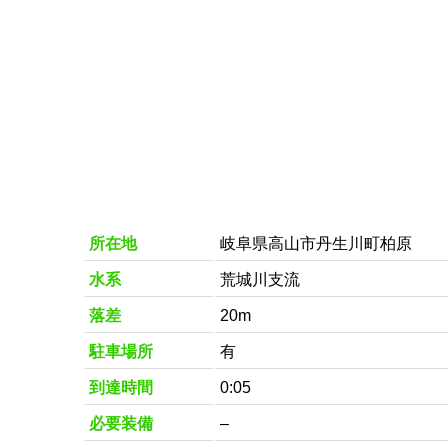
所在地
岐阜県高山市丹生川町柏原
水系
荒城川支流
落差
20m
駐車場所
有
到達時間
0:05
必要装備
–