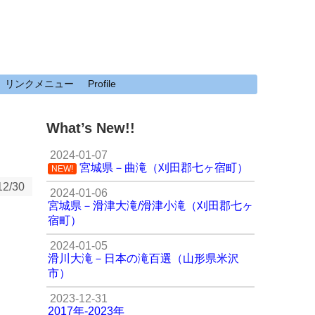
リンクメニュー
Profile
What’s New!!
2024-01-07
宮城県－曲滝（刈田郡七ヶ宿町）
NEW!
12/30
2024-01-06
宮城県－滑津大滝/滑津小滝（刈田郡七ヶ
宿町）
2024-01-05
滑川大滝－日本の滝百選（山形県米沢
市）
2023-12-31
2017年-2023年