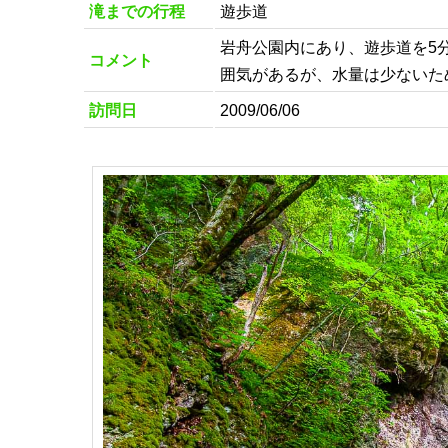
滝までの行程
遊歩道
岩舟公園内にあり、遊歩道を5
コメント
囲気があるが、水量は少ないた
訪問日
2009/06/06