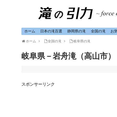
ホーム
日本の滝百選
静岡県の滝
全国の滝
お
ホーム
全国の滝
岐阜県の滝
岐阜県－岩舟滝（高山市）
スポンサーリンク