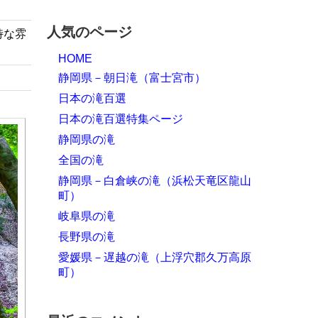
人気のページ
特な雰
HOME
静岡県－朝日滝（富士宮市）
日本の滝百選
日本の滝百選特集ページ
静岡県の滝
全国の滝
静岡県－白倉峡の滝（浜松天竜区龍山
町）
岐阜県の滝
長野県の滝
愛媛県－遅越の滝（上浮穴郡久万高原
町）