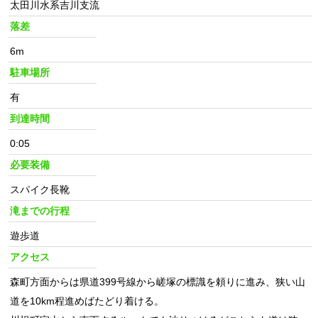
太田川水系吉川支流
落差
6m
駐車場所
有
到達時間
0:05
必要装備
スパイク長靴
滝までの行程
遊歩道
アクセス
森町方面からは県道399号線から嵯塚の標識を頼りに進み、狭い山
道を10km程進めばたどり着ける。