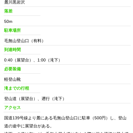
麓川黒岩沢
落差
50m
駐車場所
毛無山登山口（有料）
到達時間
0:40（展望台）、1:00（滝下）
必要装備
軽登山靴
滝までの行程
登山道（展望台）、遡行（滝下）
アクセス
国道139号線より麓にある毛無山登山口に駐車（500円）し、登山
道の途中に展望台がある。