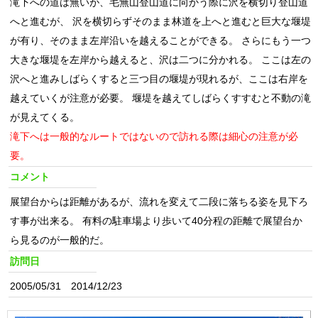
滝下への道は無いが、毛無山登山道に向かう際に沢を横切り登山道
へと進むが、 沢を横切らずそのまま林道を上へと進むと巨大な堰堤
が有り、そのまま左岸沿いを越えることができる。 さらにもう一つ
大きな堰堤を左岸から越えると、沢は二つに分かれる。 ここは左の
沢へと進みしばらくすると三つ目の堰堤が現れるが、ここは右岸を
越えていくが注意が必要。 堰堤を越えてしばらくすすむと不動の滝
が見えてくる。
滝下へは一般的なルートではないので訪れる際は細心の注意が必
要。
コメント
展望台からは距離があるが、流れを変えて二段に落ちる姿を見下ろ
す事が出来る。 有料の駐車場より歩いて40分程の距離で展望台か
ら見るのが一般的だ。
訪問日
2005/05/31 2014/12/23