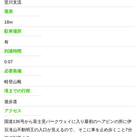
堂川支流
落差
18m
駐車場所
有
到達時間
0:07
必要装備
軽登山靴
滝までの行程
遊歩道
アクセス
国道136号から富士見パークウェイに入り最初のヘアピンの所に伊
豆滝山不動明王の入口が見えるので、 そこに車を止め歩くこと7分