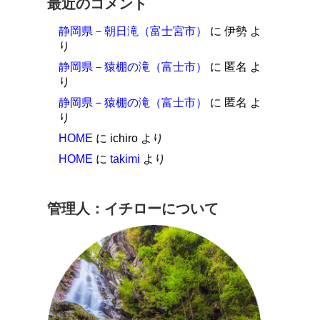
最近のコメント
静岡県－朝日滝（富士宮市）
に
伊勢
よ
り
静岡県－猿棚の滝（富士市）
に
匿名
よ
り
静岡県－猿棚の滝（富士市）
に
匿名
よ
り
HOME
に
ichiro
より
HOME
に
takimi
より
管理人：イチローについて