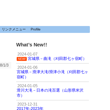
リンクメニュー
Profile
What’s New!!
2024-01-07
宮城県－曲滝（刈田郡七ヶ宿町）
NEW!
8/1/3
2024-01-06
宮城県－滑津大滝/滑津小滝（刈田郡七ヶ
宿町）
2024-01-05
滑川大滝－日本の滝百選（山形県米沢
市）
2023-12-31
2017年-2023年