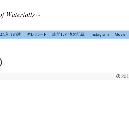
気に入りの滝
滝レポート
訪問した滝の記録
Instagram
Movie
）
201