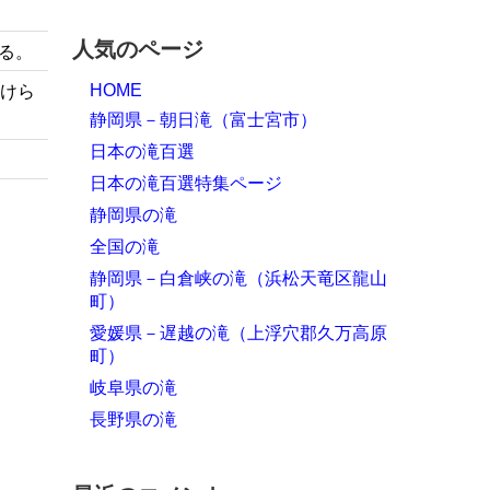
人気のページ
る。
HOME
付けら
静岡県－朝日滝（富士宮市）
日本の滝百選
日本の滝百選特集ページ
静岡県の滝
全国の滝
静岡県－白倉峡の滝（浜松天竜区龍山
町）
愛媛県－遅越の滝（上浮穴郡久万高原
町）
岐阜県の滝
長野県の滝