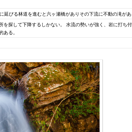
南に延びる林道を進むと六ヶ瀬橋がありその下流に不動の滝があ
所を探して下降するしかない。 水流の勢いが強く、岩に打ち
的ある。