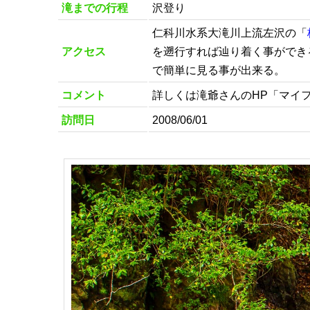
滝までの行程
沢登り
仁科川水系大滝川上流左沢の「
アクセス
を遡行すれば辿り着く事ができ
で簡単に見る事が出来る。
コメント
詳しくは滝爺さんのHP「マイ
訪問日
2008/06/01