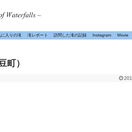
気に入りの滝
滝レポート
訪問した滝の記録
Instagram
Movie
豆町）
201