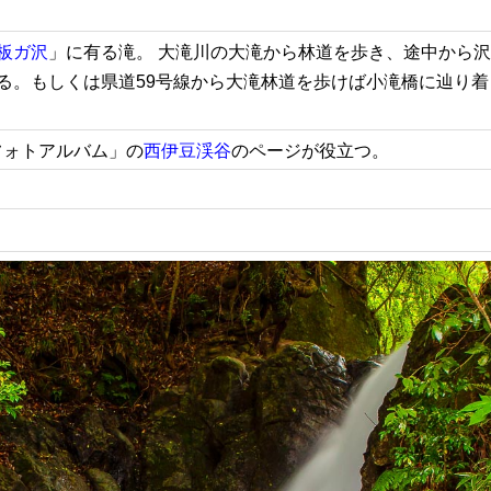
板ガ沢
」に有る滝。 大滝川の大滝から林道を歩き、途中から
る。もしくは県道59号線から大滝林道を歩けば小滝橋に辿り着
フォトアルバム」の
西伊豆渓谷
のページが役立つ。