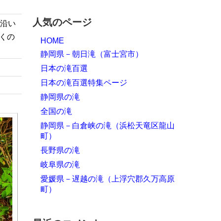
人気のページ
沢沿い
くの
HOME
静岡県－朝日滝（富士宮市）
日本の滝百選
日本の滝百選特集ページ
静岡県の滝
全国の滝
静岡県－白倉峡の滝（浜松天竜区龍山
町）
長野県の滝
岐阜県の滝
愛媛県－遅越の滝（上浮穴郡久万高原
町）