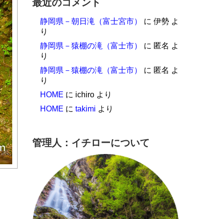
最近のコメント
静岡県－朝日滝（富士宮市）
に
伊勢
よ
り
静岡県－猿棚の滝（富士市）
に
匿名
よ
り
静岡県－猿棚の滝（富士市）
に
匿名
よ
り
HOME
に
ichiro
より
HOME
に
takimi
より
管理人：イチローについて