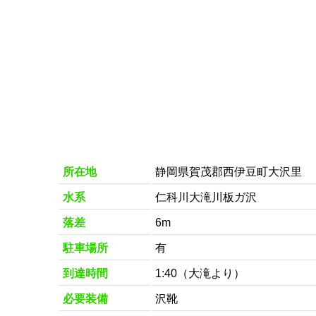
所在地
静岡県賀茂郡西伊豆町大沢里
水系
仁科川大滝川板ガ沢
落差
6m
駐車場所
有
到達時間
1:40（大滝より）
必要装備
沢靴