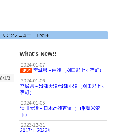
リンクメニュー
Profile
What’s New!!
2024-01-07
宮城県－曲滝（刈田郡七ヶ宿町）
NEW!
8/1/3
2024-01-06
宮城県－滑津大滝/滑津小滝（刈田郡七ヶ
宿町）
2024-01-05
滑川大滝－日本の滝百選（山形県米沢
市）
2023-12-31
2017年-2023年