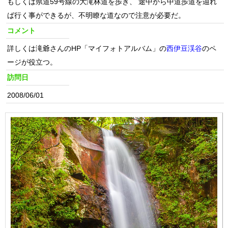
もしくは県道59号線の大滝林道を歩き、 途中から中道歩道を辿れ
ば行く事ができるが、不明瞭な道なので注意が必要だ。
コメント
詳しくは滝爺さんのHP「マイフォトアルバム」の
西伊豆渓谷
のペ
ージが役立つ。
訪問日
2008/06/01