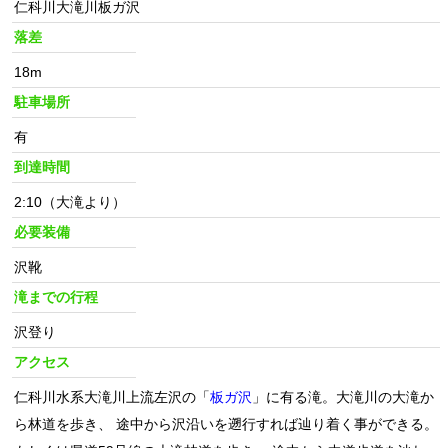
仁科川大滝川板ガ沢
落差
18m
駐車場所
有
到達時間
2:10（大滝より）
必要装備
沢靴
滝までの行程
沢登り
アクセス
仁科川水系大滝川上流左沢の「
板ガ沢
」に有る滝。大滝川の大滝か
ら林道を歩き、 途中から沢沿いを遡行すれば辿り着く事ができる。