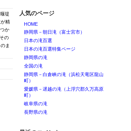
人気のページ
の堰堤
左が精
HOME
くつか
静岡県－朝日滝（富士宮市）
ばその
日本の滝百選
そのま
日本の滝百選特集ページ
静岡県の滝
全国の滝
静岡県－白倉峡の滝（浜松天竜区龍山
町）
愛媛県－遅越の滝（上浮穴郡久万高原
町）
岐阜県の滝
長野県の滝