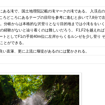
にある滝で、国土地理院記載の滝マークの滝である。 入渓点
ころどころにあるテープの目印を参考に進むと歩いて7,8分で
る。分岐からは本格的な沢登りとなり目的地までは小滝ををい
の経験がないと辿り着くのは難しいだろう。 F1,F2を越えれ
トとしてF1の手前40m位に左岸からくるルンゼを少し登り 
くことができる。
良い直瀑、更に上流に堰堤があるのには驚かされる。