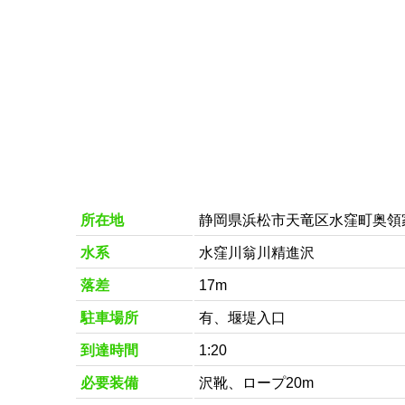
所在地
静岡県浜松市天竜区水窪町奥領
水系
水窪川翁川精進沢
落差
17m
駐車場所
有、堰堤入口
到達時間
1:20
必要装備
沢靴、ロープ20m