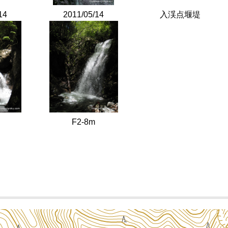
14
2011/05/14
入渓点堰堤
F2-8m