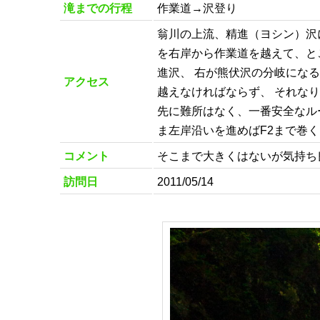
滝までの行程
作業道→沢登り
翁川の上流、精進（ヨシン）沢
を右岸から作業道を越えて、と
進沢、 右が熊伏沢の分岐にな
アクセス
越えなければならず、 それなり
先に難所はなく、一番安全なルー
ま左岸沿いを進めばF2まで巻
コメント
そこまで大きくはないが気持ち
訪問日
2011/05/14