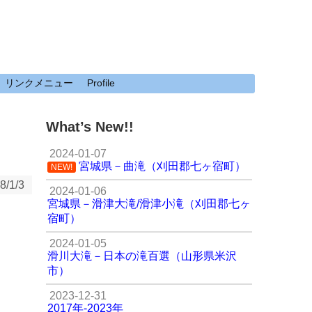
リンクメニュー
Profile
What’s New!!
2024-01-07
宮城県－曲滝（刈田郡七ヶ宿町）
NEW!
8/1/3
2024-01-06
宮城県－滑津大滝/滑津小滝（刈田郡七ヶ
宿町）
2024-01-05
滑川大滝－日本の滝百選（山形県米沢
市）
2023-12-31
2017年-2023年