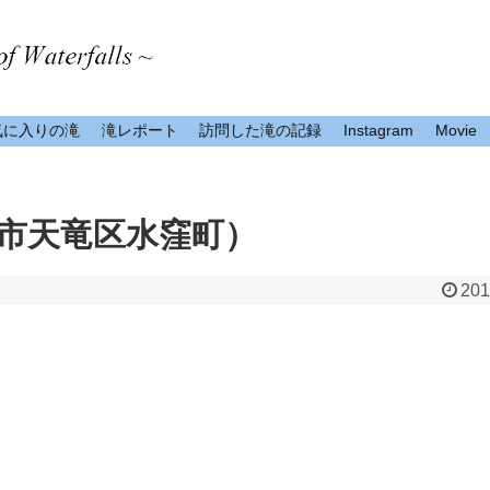
気に入りの滝
滝レポート
訪問した滝の記録
Instagram
Movie
市天竜区水窪町）
201