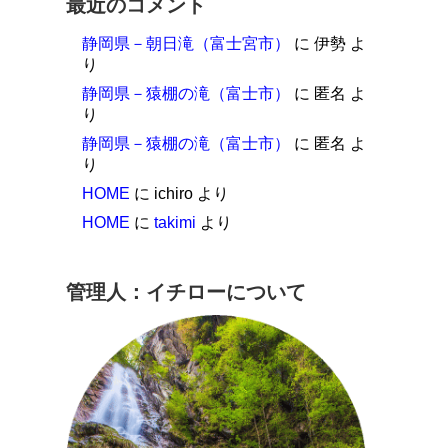
最近のコメント
静岡県－朝日滝（富士宮市）
に
伊勢
よ
り
静岡県－猿棚の滝（富士市）
に
匿名
よ
り
静岡県－猿棚の滝（富士市）
に
匿名
よ
り
HOME
に
ichiro
より
HOME
に
takimi
より
管理人：イチローについて