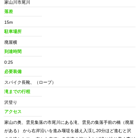
家山川市尾川
落差
15m
駐車場所
廃屋横
到達時間
0:25
必要装備
スパイク長靴、（ロープ）
滝までの行程
沢登り
アクセス
家山の奥、雲見集落の市尾川にある滝、雲見の集落手前の橋（廃屋
がある） から右岸沿いを進み堰堤を越え入渓し20分ほど進むと沢