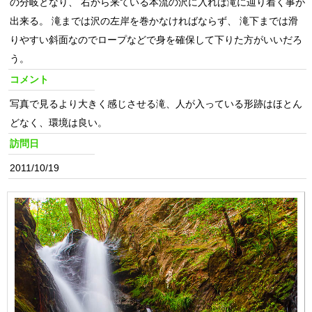
の分岐となり、 右から来ている本流の沢に入れば滝に辿り着く事が
出来る。 滝までは沢の左岸を巻かなければならず、 滝下までは滑
りやすい斜面なのでロープなどで身を確保して下りた方がいいだろ
う。
コメント
写真で見るより大きく感じさせる滝、人が入っている形跡はほとん
どなく、環境は良い。
訪問日
2011/10/19