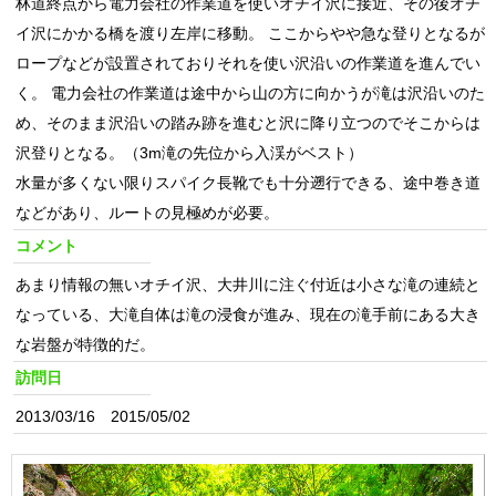
林道終点から電力会社の作業道を使いオチイ沢に接近、その後オチ
イ沢にかかる橋を渡り左岸に移動。 ここからやや急な登りとなるが
ロープなどが設置されておりそれを使い沢沿いの作業道を進んでい
く。 電力会社の作業道は途中から山の方に向かうが滝は沢沿いのた
め、そのまま沢沿いの踏み跡を進むと沢に降り立つのでそこからは
沢登りとなる。（3m滝の先位から入渓がベスト）
水量が多くない限りスパイク長靴でも十分遡行できる、途中巻き道
などがあり、ルートの見極めが必要。
コメント
あまり情報の無いオチイ沢、大井川に注ぐ付近は小さな滝の連続と
なっている、大滝自体は滝の浸食が進み、現在の滝手前にある大き
な岩盤が特徴的だ。
訪問日
2013/03/16 2015/05/02