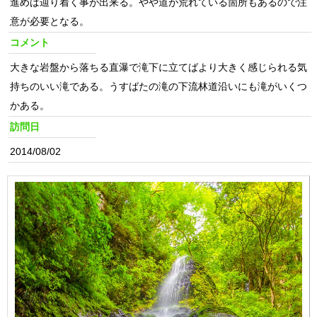
進めば辿り着く事が出来る。やや道が荒れている箇所もあるので注
意が必要となる。
コメント
大きな岩盤から落ちる直瀑で滝下に立てばより大きく感じられる気
持ちのいい滝である。うすばたの滝の下流林道沿いにも滝がいくつ
かある。
訪問日
2014/08/02