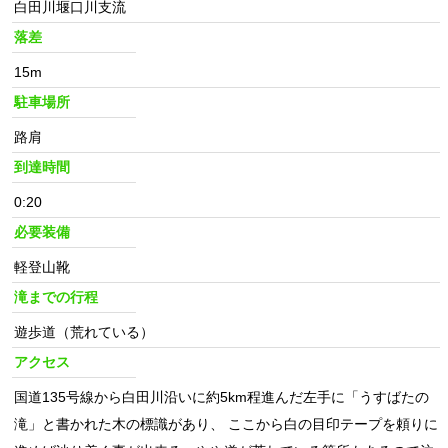
白田川堰口川支流
落差
15m
駐車場所
路肩
到達時間
0:20
必要装備
軽登山靴
滝までの行程
遊歩道（荒れている）
アクセス
国道135号線から白田川沿いに約5km程進んだ左手に「うすばたの
滝」と書かれた木の標識があり、 ここから白の目印テープを頼りに