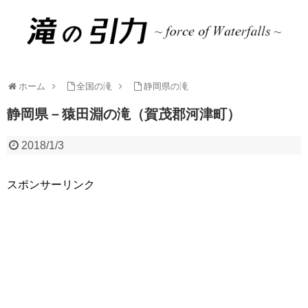
ホーム
全国の滝
静岡県の滝
静岡県－猿田淵の滝（賀茂郡河津町）
2018/1/3
スポンサーリンク