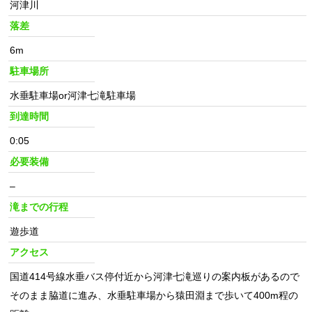
河津川
落差
6m
駐車場所
水垂駐車場or河津七滝駐車場
到達時間
0:05
必要装備
–
滝までの行程
遊歩道
アクセス
国道414号線水垂バス停付近から河津七滝巡りの案内板があるので
そのまま脇道に進み、水垂駐車場から猿田淵まで歩いて400m程の