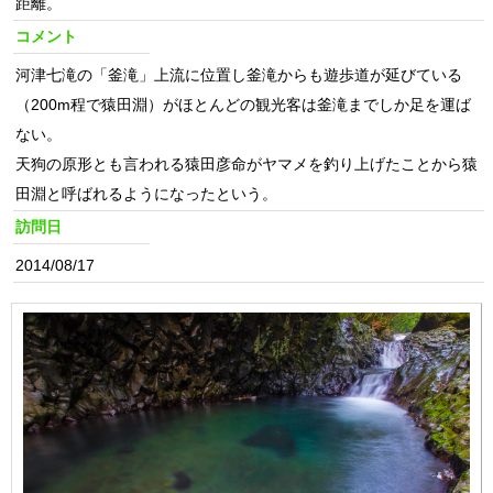
距離。
コメント
河津七滝の「釜滝」上流に位置し釜滝からも遊歩道が延びている
（200m程で猿田淵）がほとんどの観光客は釜滝までしか足を運ば
ない。
天狗の原形とも言われる猿田彦命がヤマメを釣り上げたことから猿
田淵と呼ばれるようになったという。
訪問日
2014/08/17