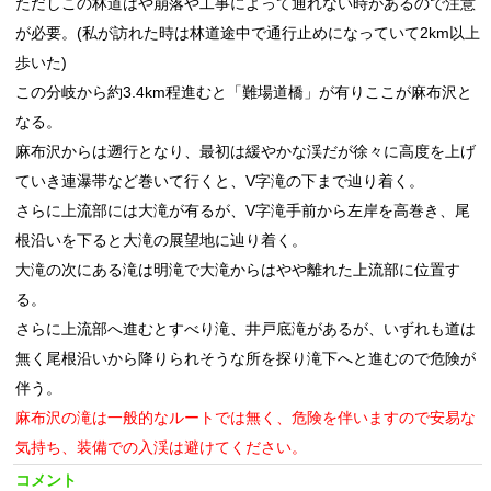
ただしこの林道はや崩落や工事によって通れない時があるので注意
が必要。(私が訪れた時は林道途中で通行止めになっていて2km以上
歩いた)
この分岐から約3.4km程進むと「難場道橋」が有りここが麻布沢と
なる。
麻布沢からは遡行となり、最初は緩やかな渓だが徐々に高度を上げ
ていき連瀑帯など巻いて行くと、V字滝の下まで辿り着く。
さらに上流部には大滝が有るが、V字滝手前から左岸を高巻き、尾
根沿いを下ると大滝の展望地に辿り着く。
大滝の次にある滝は明滝で大滝からはやや離れた上流部に位置す
る。
さらに上流部へ進むとすべり滝、井戸底滝があるが、いずれも道は
無く尾根沿いから降りられそうな所を探り滝下へと進むので危険が
伴う。
麻布沢の滝は一般的なルートでは無く、危険を伴いますので安易な
気持ち、装備での入渓は避けてください。
コメント