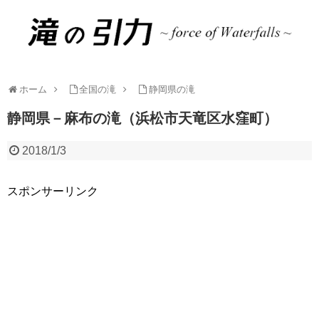
ホーム
全国の滝
静岡県の滝
静岡県－麻布の滝（浜松市天竜区水窪町）
2018/1/3
スポンサーリンク