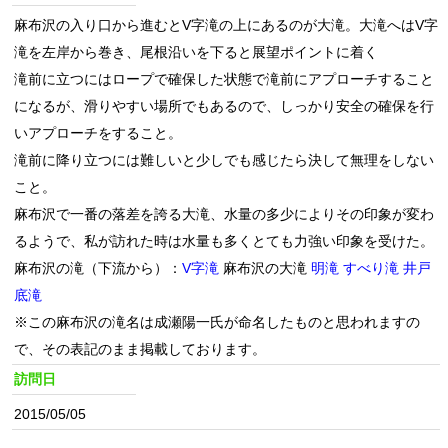
麻布沢の入り口から進むとV字滝の上にあるのが大滝。大滝へはV字
滝を左岸から巻き、尾根沿いを下ると展望ポイントに着く
滝前に立つにはロープで確保した状態で滝前にアプローチすること
になるが、滑りやすい場所でもあるので、しっかり安全の確保を行
いアプローチをすること。
滝前に降り立つには難しいと少しでも感じたら決して無理をしない
こと。
麻布沢で一番の落差を誇る大滝、水量の多少によりその印象が変わ
るようで、私が訪れた時は水量も多くとても力強い印象を受けた。
麻布沢の滝（下流から）：
V字滝
麻布沢の大滝
明滝
すべり滝
井戸
底滝
※この麻布沢の滝名は成瀬陽一氏が命名したものと思われますの
で、その表記のまま掲載しております。
訪問日
2015/05/05