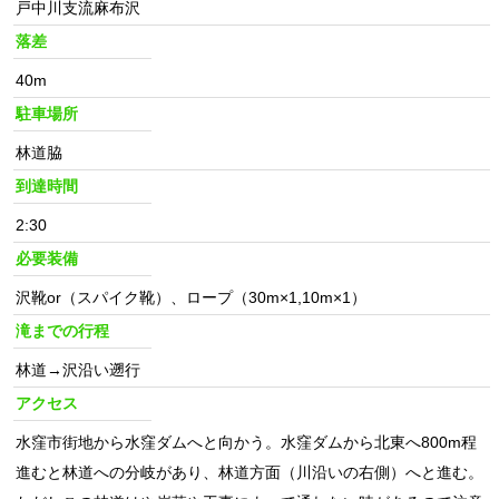
戸中川支流麻布沢
落差
40m
駐車場所
林道脇
到達時間
2:30
必要装備
沢靴or（スパイク靴）、ロープ（30m×1,10m×1）
滝までの行程
林道→沢沿い遡行
アクセス
水窪市街地から水窪ダムへと向かう。水窪ダムから北東へ800m程
進むと林道への分岐があり、林道方面（川沿いの右側）へと進む。