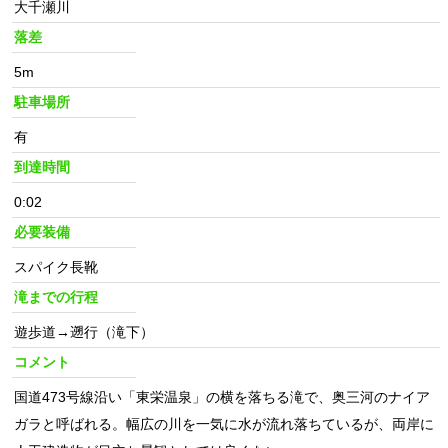
大千瀬川
落差
5m
駐車場所
有
到達時間
0:02
必要装備
スパイク長靴
滝までの行程
遊歩道→遡行（滝下）
コメント
国道473号線沿い「東栄温泉」の横を落ちる滝で、奥三河のナイア
ガラと呼ばれる。幅広の川を一気に水が流れ落ちているが、両岸に