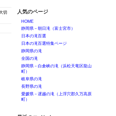
人気のページ
大切
HOME
静岡県－朝日滝（富士宮市）
日本の滝百選
日本の滝百選特集ページ
静岡県の滝
全国の滝
静岡県－白倉峡の滝（浜松天竜区龍山
町）
岐阜県の滝
長野県の滝
愛媛県－遅越の滝（上浮穴郡久万高原
町）