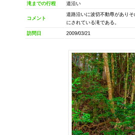
滝までの行程
道沿い
道路沿いに波切不動尊がありそ
コメント
にされている滝である。
訪問日
2009/03/21