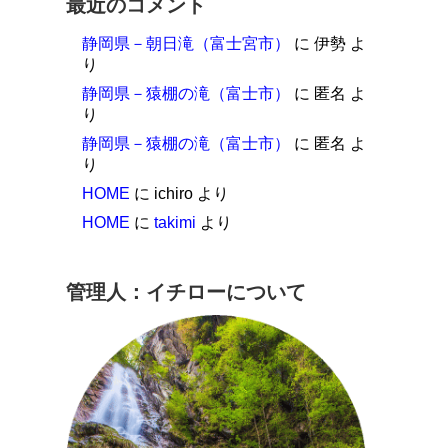
最近のコメント
静岡県－朝日滝（富士宮市）
に
伊勢
よ
り
静岡県－猿棚の滝（富士市）
に
匿名
よ
り
静岡県－猿棚の滝（富士市）
に
匿名
よ
り
HOME
に
ichiro
より
HOME
に
takimi
より
管理人：イチローについて