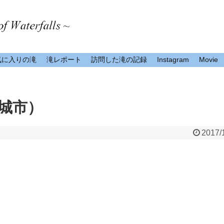
気に入りの滝
滝レポート
訪問した滝の記録
Instagram
Movie
城市）
2017/