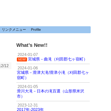
リンクメニュー
Profile
What’s New!!
2024-01-07
宮城県－曲滝（刈田郡七ヶ宿町）
NEW!
12/12
2024-01-06
宮城県－滑津大滝/滑津小滝（刈田郡七ヶ
宿町）
2024-01-05
滑川大滝－日本の滝百選（山形県米沢
市）
2023-12-31
2017年-2023年