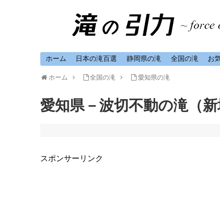
ホーム
日本の滝百選
静岡県の滝
全国の滝
お
ホーム
全国の滝
愛知県の滝
愛知県－波切不動の滝（新
スポンサーリンク