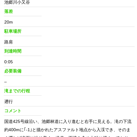
池郷川小又谷
落差
20m
駐車場所
路肩
到達時間
0:05
必要装備
–
滝までの行程
遡行
コメント
国道425号線沿い、池郷林道に入り進むと右手に見える。滝の下流
約400mに｢-1｣と描かれたアスファルト地点から入渓でき、そのま