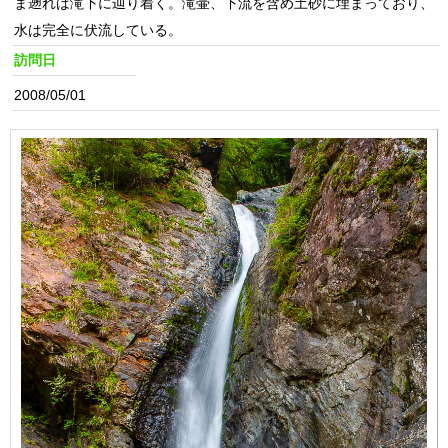
ま遡れば滝下に辿り着く。滝壷、下流を含め土砂に埋まっており、
水は完全に伏流している。
訪問日
2008/05/01