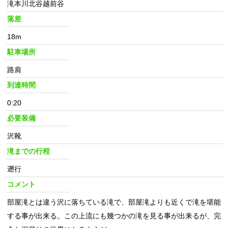
滝本川北谷越前谷
落差
18m
駐車場所
路肩
到達時間
0:20
必要装備
沢靴
滝までの行程
遡行
コメント
部屋滝とは違う沢に落ちている滝で、部屋滝よりも近くで滝を堪能
する事が出来る。この上流にも幾つかの滝を見る事が出来るが、完