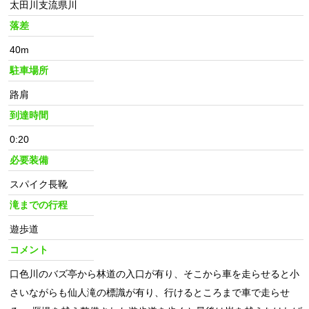
太田川支流県川
落差
40m
駐車場所
路肩
到達時間
0:20
必要装備
スパイク長靴
滝までの行程
遊歩道
コメント
口色川のバズ亭から林道の入口が有り、そこから車を走らせると小
さいながらも仙人滝の標識が有り、行けるところまで車で走らせ