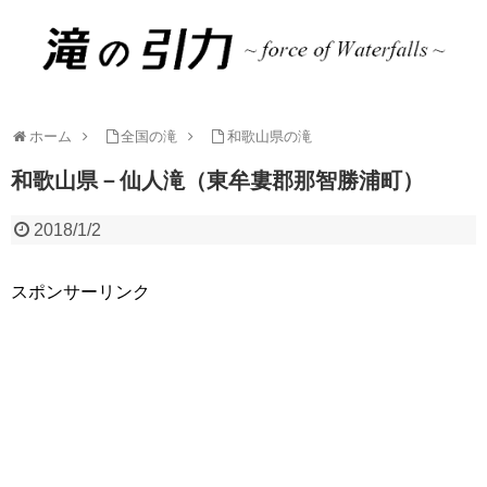
ホーム
全国の滝
和歌山県の滝
和歌山県－仙人滝（東牟婁郡那智勝浦町）
2018/1/2
スポンサーリンク