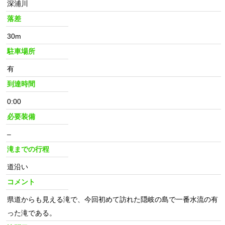
深浦川
落差
30m
駐車場所
有
到達時間
0:00
必要装備
–
滝までの行程
道沿い
コメント
県道からも見える滝で、今回初めて訪れた隠岐の島で一番水流の有
った滝である。