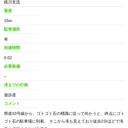
鏡川支流
落差
15m
駐車場所
有
到達時間
0:02
必要装備
–
滝までの行程
遊歩道
コメント
県道33号線から、ゴトゴト石の標識に従って向かうと、終点にゴト
ゴト石の駐車場に到着。 そこから滝も見えており徒歩2分ほどで滝