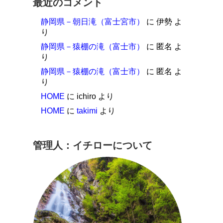
最近のコメント
静岡県－朝日滝（富士宮市）
に
伊勢
よ
り
静岡県－猿棚の滝（富士市）
に
匿名
よ
り
静岡県－猿棚の滝（富士市）
に
匿名
よ
り
HOME
に
ichiro
より
HOME
に
takimi
より
管理人：イチローについて