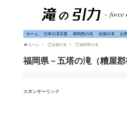
ホーム
日本の滝百選
静岡県の滝
全国の滝
お
ホーム
全国の滝
福岡県の滝
福岡県－五塔の滝（糟屋郡
スポンサーリンク