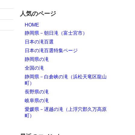
人気のページ
HOME
静岡県－朝日滝（富士宮市）
日本の滝百選
日本の滝百選特集ページ
静岡県の滝
全国の滝
静岡県－白倉峡の滝（浜松天竜区龍山
町）
長野県の滝
岐阜県の滝
愛媛県－遅越の滝（上浮穴郡久万高原
町）