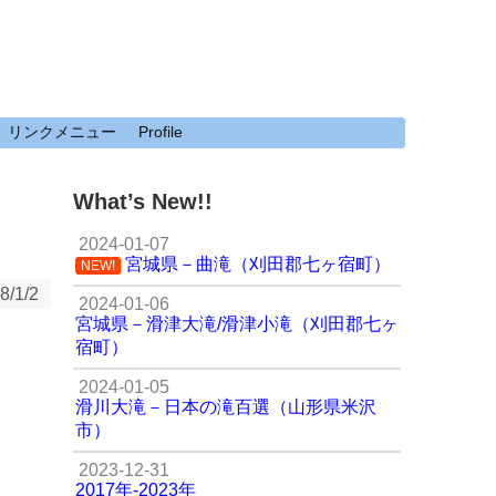
リンクメニュー
Profile
What’s New!!
2024-01-07
宮城県－曲滝（刈田郡七ヶ宿町）
NEW!
8/1/2
2024-01-06
宮城県－滑津大滝/滑津小滝（刈田郡七ヶ
宿町）
2024-01-05
滑川大滝－日本の滝百選（山形県米沢
市）
2023-12-31
2017年-2023年