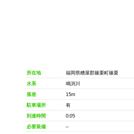
所在地
福岡県糟屋郡篠栗町篠栗
水系
鳴渕川
落差
15m
駐車場所
有
到達時間
0:05
必要装備
–