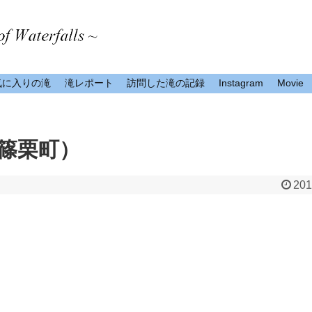
気に入りの滝
滝レポート
訪問した滝の記録
Instagram
Movie
篠栗町）
201