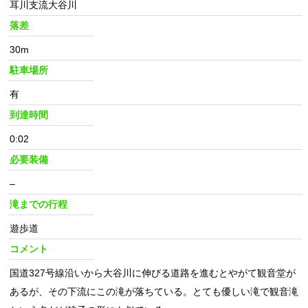
耳川支流大谷川
落差
30m
駐車場所
有
到達時間
0:02
必要装備
–
滝までの行程
遊歩道
コメント
国道327号線沿いから大谷川に伸びる道路を進むとやがて観音堂が
あるが、その下流にこの滝が落ちている。とても優しい滝で観音滝