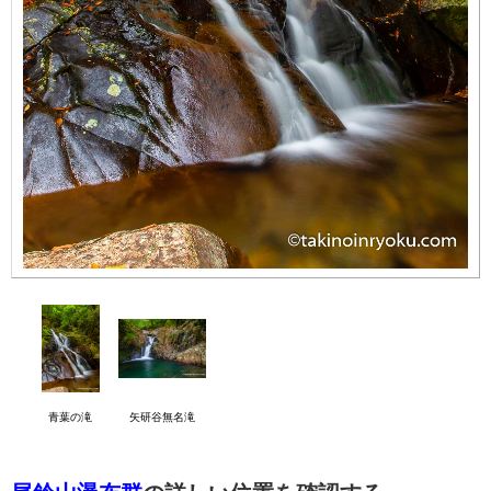
青葉の滝
矢研谷無名滝