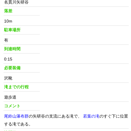
名貫川矢研谷
落差
10m
駐車場所
有
到達時間
0:15
必要装備
沢靴
滝までの行程
遊歩道
コメント
尾鈴山瀑布群
の矢研谷の支流にある滝で、
若葉の滝
のすぐ下に位置
する滝である。