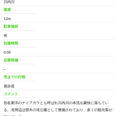
川内川
落差
12m
駐車場所
有
到達時間
0:05
必要装備
–
滝までの行程
遊歩道
コメント
別名東洋のナイアガラとも呼ばれ川内川の本流を豪快に落ちてい
る。滝周辺は曽木の滝公園として整備されており、多くの観光客が