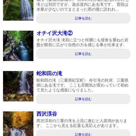
滝とは別沢ですが、遊歩道内にある滝です。 普段は
水量が少ないのでまとまった雨の後に訪れれ...
記事を読む
オチイ沢大滝②
オチイ沢大滝 滝前に立つと何層にも侵食を重ねた岩
盤が眼前に広がり自然の力を感じる事が出来ます。
記事を読む
蛇和田の滝
蛇和田の滝（三重県紀宝町） 布引滝の対岸、三重県
側にある滝です。 ここも雰囲気が変わっていて初め
て見たような感覚になりました。
記事を読む
西沢渓谷
西沢渓谷の三重の滝を上流に進むと人面洞がありま
す。 ここから見える紅葉も見応えがあります。
記事を読む