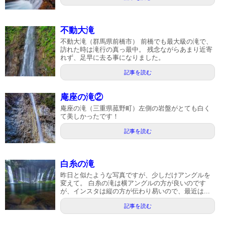
不動大滝
不動大滝（群馬県前橋市） 前橋でも最大級の滝で、
訪れた時は滝行の真っ最中。 残念ながらあまり近寄
れず、足早に去る事になりました。
記事を読む
庵座の滝②
庵座の滝（三重県菰野町）左側の岩盤がとても白く
て美しかったです！
記事を読む
白糸の滝
昨日と似たような写真ですが、少しだけアングルを
変えて。 白糸の滝は横アングルの方が良いのです
が、インスタは縦の方が伝わり易いので、最近は...
記事を読む