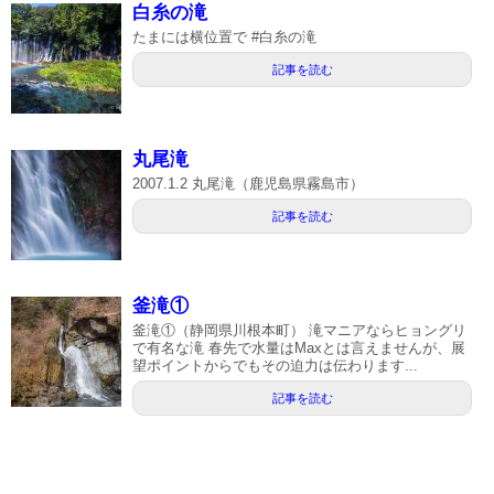
白糸の滝
たまには横位置で #白糸の滝
記事を読む
丸尾滝
2007.1.2 丸尾滝（鹿児島県霧島市）
記事を読む
釜滝①
釜滝①（静岡県川根本町） 滝マニアならヒョングリ
で有名な滝 春先で水量はMaxとは言えませんが、展
望ポイントからでもその迫力は伝わります...
記事を読む