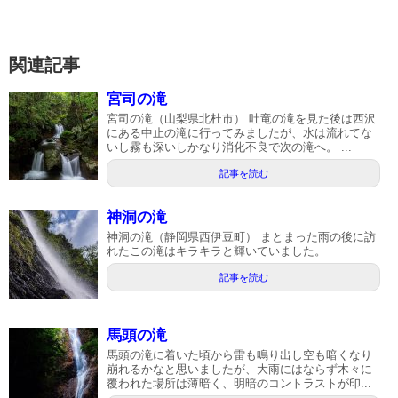
関連記事
宮司の滝
宮司の滝（山梨県北杜市） 吐竜の滝を見た後は西沢
にある中止の滝に行ってみましたが、水は流れてな
いし霧も深いしかなり消化不良で次の滝へ。 ...
記事を読む
神洞の滝
神洞の滝（静岡県西伊豆町） まとまった雨の後に訪
れたこの滝はキラキラと輝いていました。
記事を読む
馬頭の滝
馬頭の滝に着いた頃から雷も鳴り出し空も暗くなり
崩れるかなと思いましたが、大雨にはならず木々に
覆われた場所は薄暗く、明暗のコントラストが印...