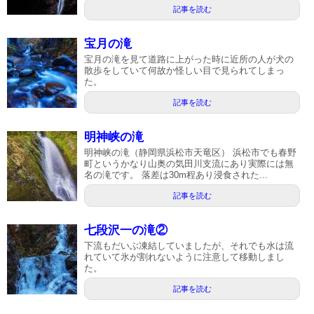
記事を読む
宝月の滝
宝月の滝を見て道路に上がった時に近所の人が犬の
散歩をしていて何故か怪しい目で見られてしまっ
た。
記事を読む
明神峡の滝
明神峡の滝（静岡県浜松市天竜区） 浜松市でも春野
町というかなり山奥の気田川支流にあり実際には無
名の滝です。 落差は30m程あり浸食された...
記事を読む
七段沢一の滝②
下流もだいぶ凍結していましたが、それでも水は流
れていて氷が割れないように注意して移動しまし
た。
記事を読む