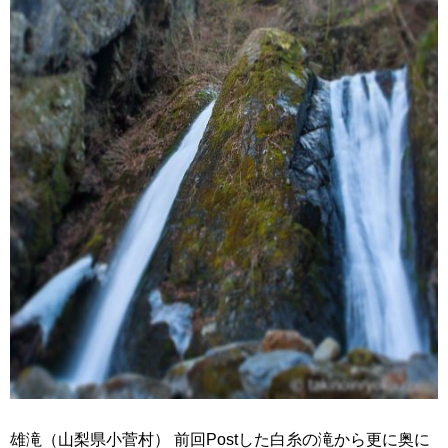
雄滝（山梨県小菅村） 前回Postした白糸の滝から更に奥に