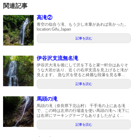
関連記事
高滝②
青空の似合う滝、もう少し水量があれば良かった。
location:Gifu,Japan
記事を読む
伊谷沢支流無名滝
伊谷沢大滝を後にして沢を下ると家一軒分はありそ
うな大岩があり、近くの右岸支流を見上げると滝が
見えます。 急な沢を登ると綺麗な段瀑を見る事...
記事を読む
馬頭の滝
馬頭の滝（奈良県下北山村） 千手滝の上にある滝
で、この時は左岸の行場道を使い馬頭の滝へ 滝下に
は右岸にマーキングテープもありましたがよく...
記事を読む