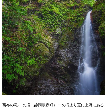
葛布の滝-二の滝（静岡県森町） 一の滝より更に上流にある