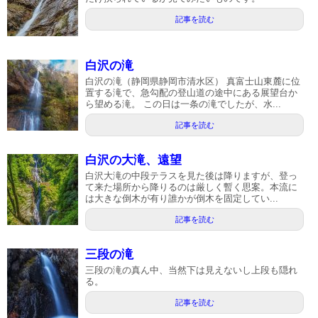
記事を読む
白沢の滝
白沢の滝（静岡県静岡市清水区） 真富士山東麓に位
置する滝で、急勾配の登山道の途中にある展望台か
ら望める滝。 この日は一条の滝でしたが、水...
記事を読む
白沢の大滝、遠望
白沢大滝の中段テラスを見た後は降りますが、登っ
て来た場所から降りるのは厳しく暫く思案。本流に
は大きな倒木が有り誰かが倒木を固定してい...
記事を読む
三段の滝
三段の滝の真ん中、当然下は見えないし上段も隠れ
る。
記事を読む