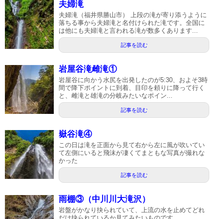
夫婦滝
夫婦滝（福井県勝山市） 上段の滝が寄り添うように
落ちる事から夫婦滝と名付けられた滝です。全国に
は他にも夫婦滝と言われる滝が数多くあります...
記事を読む
岩屋谷滝雌滝①
岩屋谷に向かう水尻を出発したのが5:30、およそ3時
間で降下ポイントに到着、目印を頼りに降って行く
と、雌滝と雄滝の分岐みたいなポイン...
記事を読む
嶽谷滝④
この日は滝を正面から見て右から左に風が吹いてい
て左側にいると飛沫が凄くてまともな写真が撮れな
かった
記事を読む
雨棚③（中川川大滝沢）
岩盤がかなり抉られていて、上流の水を止めてどれ
だけ抉られているか見てみたいものです。